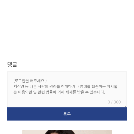
댓글
0 / 300