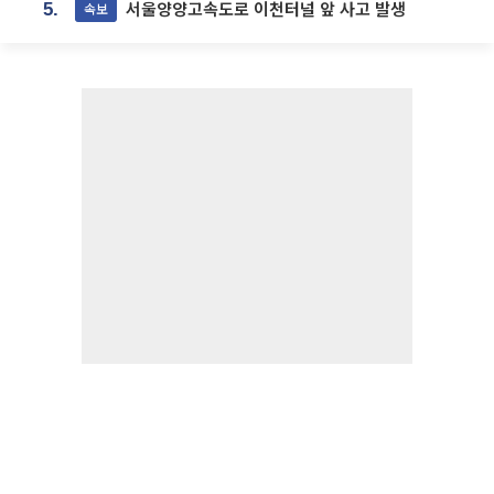
서울양양고속도로 이천터널 앞 사고 발생
속보
5.