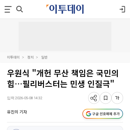
이투데이
정치
일반
우원식 "개헌 무산 책임은 국민의
힘…필리버스터는 민생 인질극"
입력 2026-05-08 14:32
유진의 기자
구글 선호매체 추가