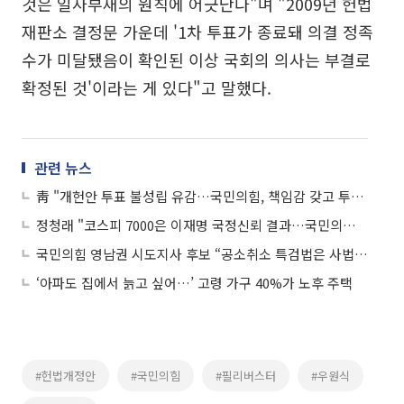
것은 일사부재의 원칙에 어긋난다"며 "2009년 헌법
재판소 결정문 가운데 '1차 투표가 종료돼 의결 정족
수가 미달됐음이 확인된 이상 국회의 의사는 부결로
확정된 것'이라는 게 있다"고 말했다.
관련 뉴스
靑 "개헌안 투표 불성립 유감…국민의힘, 책임감 갖고 투표 참여해야"
정청래 "코스피 7000은 이재명 국정신뢰 결과…국민의힘은 갈라파고스"
국민의힘 영남권 시도지사 후보 “공소취소 특검법은 사법 쿠데타”
‘아파도 집에서 늙고 싶어…’ 고령 가구 40%가 노후 주택
#헌법개정안
#국민의힘
#필리버스터
#우원식