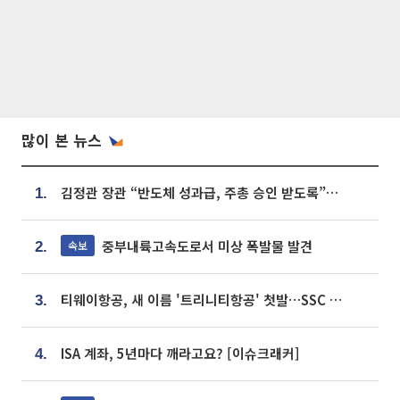
많이 본 뉴스
김정관 장관 “반도체 성과급, 주총 승인 받도록”…상법·자본시장법 개정 시사
1.
중부내륙고속도로서 미상 폭발물 발견
속보
2.
티웨이항공, 새 이름 '트리니티항공' 첫발…SSC 전략 본격화
3.
ISA 계좌, 5년마다 깨라고요? [이슈크래커]
4.