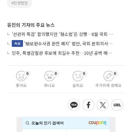
#민생법안
유진의 기자의 주요 뉴스
'선관위 특검' 합의했지만 '형소법'은 강행…8월 국회 '입법 2차전' 예고
'檢보완수사권 완전 폐지' 법안, 국회 본회의서 민주당 주도 통과
속보
민주, 특별감찰관 후보에 최길수 추천…10년 공백 해소 속도
0
0
0
0
좋아요
화나요
슬퍼요
추가취재 원해요