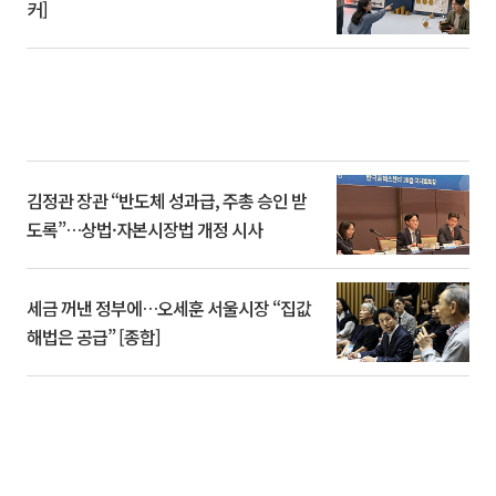
커]
김정관 장관 “반도체 성과급, 주총 승인 받
도록”…상법·자본시장법 개정 시사
세금 꺼낸 정부에…오세훈 서울시장 “집값
해법은 공급” [종합]