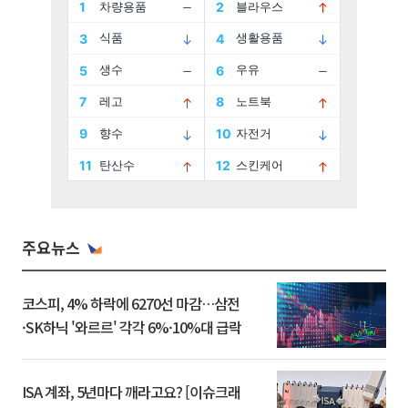
주요뉴스
코스피, 4% 하락에 6270선 마감…삼전
·SK하닉 '와르르' 각각 6%·10%대 급락
ISA 계좌, 5년마다 깨라고요? [이슈크래