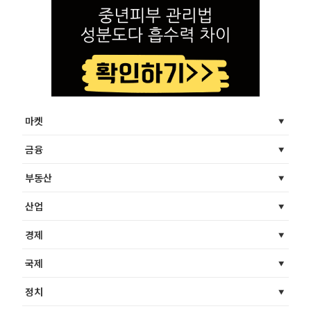
마켓
금융
부동산
산업
경제
국제
정치