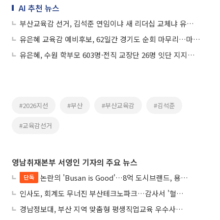
AI 추천 뉴스
부산교육감 선거, 김석준 연임이냐 새 리더십 교체냐 유권자 심판
유은혜 교육감 예비후보, 62일간 경기도 순회 마무리…마지막 일정은 '돌봄 현장'
유은혜, 수원 학부모 603명·전직 교장단 26명 잇단 지지…교육감 경선 '대세론' 굳히기
#2026지선
#부산
#부산교육감
#김석준
#교육감선거
영남취재본부 서영인 기자의 주요 뉴스
논란의 'Busan is Good'…8억 도시브랜드, 용산 대통령실 CI 업체가 수행
단독
인사도, 회계도 무너진 부산테크노파크…감사서 '혈세 유용·인사 뒤집기' 적발
경남정보대, 부산 지역 맞춤형 평생직업교육 우수사례로 혁신 주도