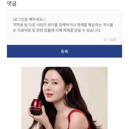
댓글
0 / 300