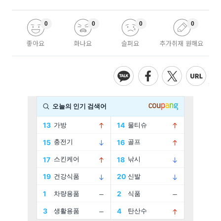
0
0
0
0
좋아요
화나요
슬퍼요
추가취재 원해요