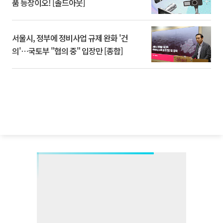
품 등장이오! [솔드아웃]
서울시, 정부에 정비사업 규제 완화 '건
의'⋯국토부 "협의 중" 입장만 [종합]