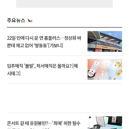
주요뉴스
22일 만에 다시 문 연 홈플러스…정상화 바
쁜데 재고 없어 ‘발동동’[가보니]
입추매직 '불발', 처서매직은 올까요? [해
시태그]
콘서트 갈 때 응원봉만?⋯'최애' 위한 필수