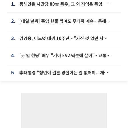
동해안은 시간당 80㎜ 폭우, 그 외 지역은 폭염…‘극과 극 날씨’
1.
[내일 날씨] 폭염 한풀 꺾여도 무더위 계속⋯동해안 이틀 연속 비
2.
임영웅, 어느덧 데뷔 10주년⋯"가진 것 없던 시절, 내 앞엔 20명의 팬뿐"
3.
'굿 윌 헌팅' 배우 "기아 EV2 덕분에 살아"…교통사고 후 안전성 극찬
4.
李대통령 “청년이 결혼 망설이는 일 없어야...제도상 불이익 조사”
5.