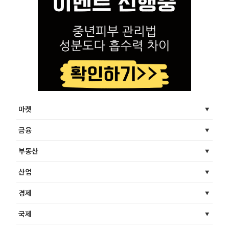
마켓
금융
부동산
산업
경제
국제