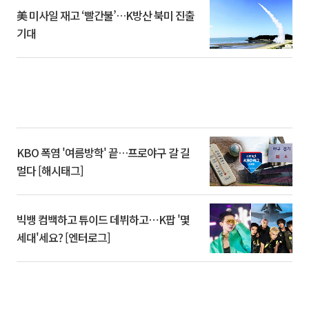
美 미사일 재고 ‘빨간불’…K방산 북미 진출
기대
KBO 폭염 '여름방학' 끝…프로야구 갈 길
멀다 [해시태그]
빅뱅 컴백하고 튜이드 데뷔하고⋯K팝 '몇
세대'세요? [엔터로그]