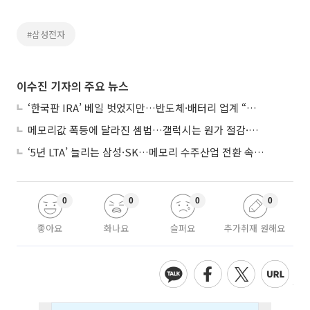
#삼성전자
이수진 기자의 주요 뉴스
‘한국판 IRA’ 베일 벗었지만…반도체·배터리 업계 “시행령이 관건”
메모리값 폭등에 달라진 셈법…갤럭시는 원가 절감·아이폰은 서비스 확대
‘5년 LTA’ 늘리는 삼성·SK…메모리 수주산업 전환 속 다른 셈법
0
0
0
0
좋아요
화나요
슬퍼요
추가취재 원해요