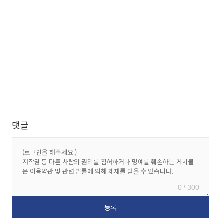
댓글
0 / 300