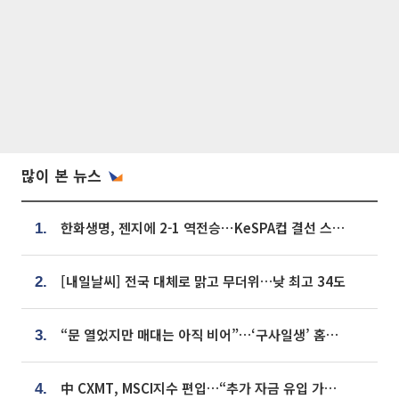
많이 본 뉴스
한화생명, 젠지에 2-1 역전승⋯KeSPA컵 결선 스테이지 2 직행
1.
[내일날씨] 전국 대체로 맑고 무더위…낮 최고 34도
2.
“문 열었지만 매대는 아직 비어”…‘구사일생’ 홈플러스, 정상화 시험대[르포]
3.
中 CXMT, MSCI지수 편입…“추가 자금 유입 가능성”
4.