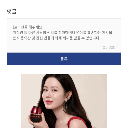
댓글
0 / 300