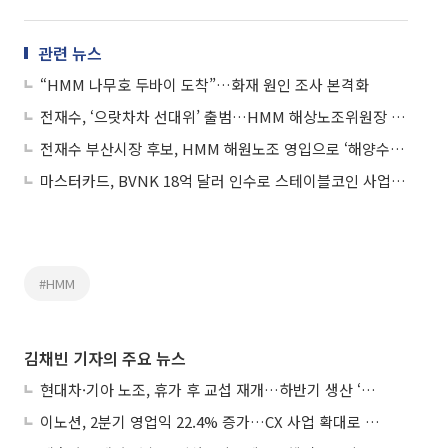
관련 뉴스
“HMM 나무호 두바이 도착”…화재 원인 조사 본격화
전재수, ‘으랏차차 선대위’ 출범…HMM 해상노조위원장 등 합류
전재수 부산시장 후보, HMM 해원노조 영입으로 ‘해양수도 부산’ 구상 가속
마스터카드, BVNK 18억 달러 인수로 스테이블코인 사업 본격 확장
#HMM
김채빈 기자의 주요 뉴스
현대차·기아 노조, 휴가 후 교섭 재개…하반기 생산 ‘분수령’
이노션, 2분기 영업익 22.4% 증가…CX 사업 확대로 성장세 지속