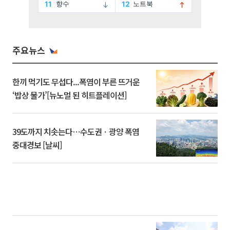
주요뉴스
한끼 먹기도 무섭다...폭염이 부른 뜨거운
‘밥상 물가’[뉴노멀 된 히트플레이션]
39도까지 치솟는다⋯수도권ㆍ광양 폭염
중대경보 [날씨]