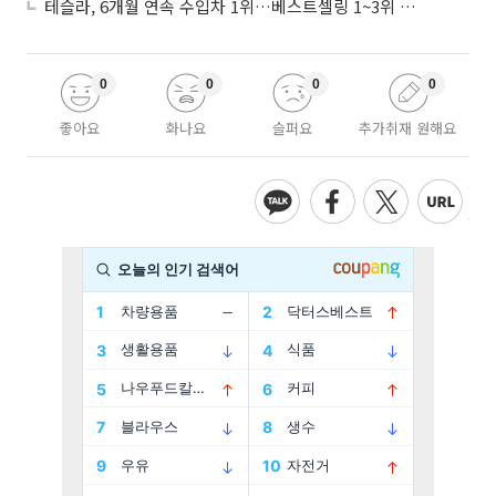
테슬라, 6개월 연속 수입차 1위…베스트셀링 1~3위 싹쓸이
0
0
0
0
좋아요
화나요
슬퍼요
추가취재 원해요