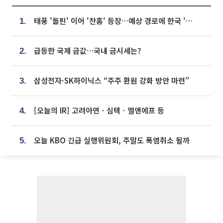
태풍 '돌핀' 이어 '찬홈' 등장…예상 경로에 한국 '한숨'
1.
급등한 국제 금값…국내 금시세는?
2.
삼성전자·SK하이닉스 “주주 환원 강화 방안 마련”
3.
[오늘의 IR] 고려아연ㆍ심텍ㆍ엘앤에프 등
4.
오늘 KBO 긴급 실행위원회, 주말도 폭염취소 될까
5.