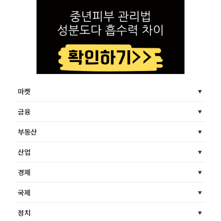
마켓
금융
부동산
산업
경제
국제
정치