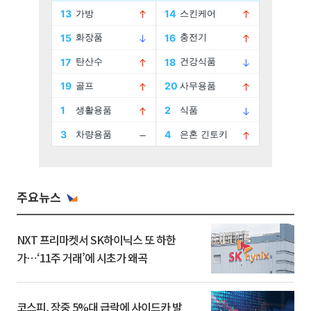
주요뉴스
NXT 프리마켓서 SK하이닉스 또 하한
가⋯‘11주 거래’에 시초가 왜곡
코스피, 장중 5%대 급락에 사이드카 발