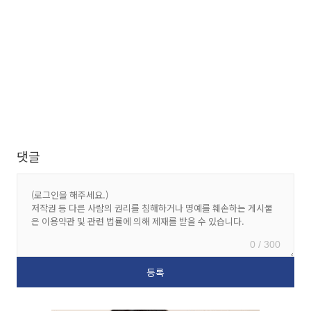
댓글
0 / 300