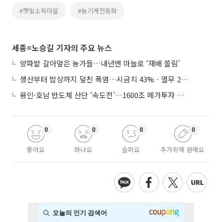
#햇빛소득마을
#농기계전동화
세종=노승길 기자의 주요 뉴스
양파밭 갈아엎은 농가들…내년엔 마늘로 ‘재배 쏠림’
생산부터 밥상까지 덮친 폭염…시금치 43%ㆍ열무 28% 급등
용인·호남 반도체 산단 ‘속도전’…1600조 메가투자 이행 총력
0
0
0
0
좋아요
화나요
슬퍼요
추가취재 원해요