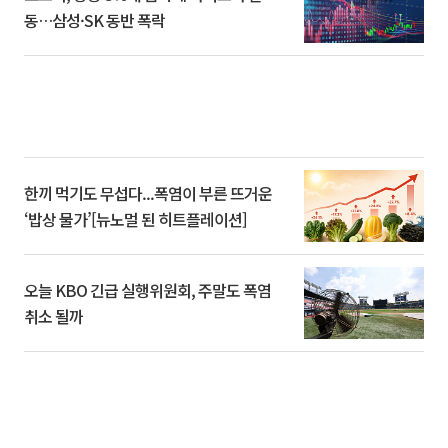
동…삼성·SK 동반 폭락
한끼 먹기도 무섭다...폭염이 부른 뜨거운
‘밥상 물가’[뉴노멀 된 히트플레이션]
오늘 KBO 긴급 실행위원회, 주말도 폭염
취소 될까