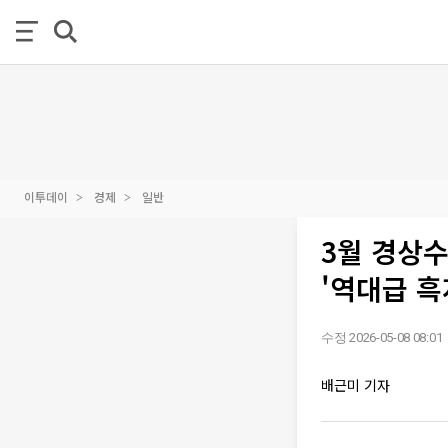
이투데이
경제
일반
3월 경상수
'역대급 흑
수정 2026-05-08 08:01
배근미 기자