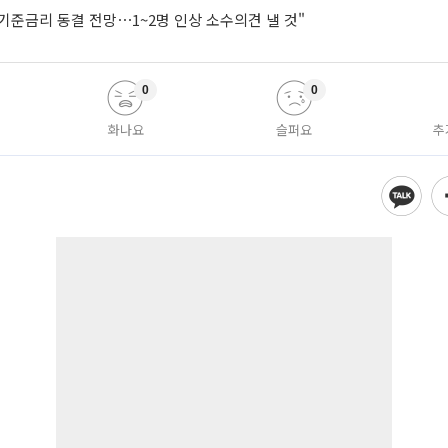
기준금리 동결 전망⋯1~2명 인상 소수의견 낼 것"
0
0
화나요
슬퍼요
추