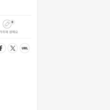
0
가취재 원해요