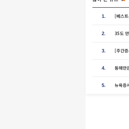
[베스트
1.
35도 
2.
[주간증
3.
동해안은
4.
뉴욕증시
5.