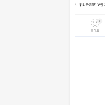
우리금융硏 "8월 
0
좋아요