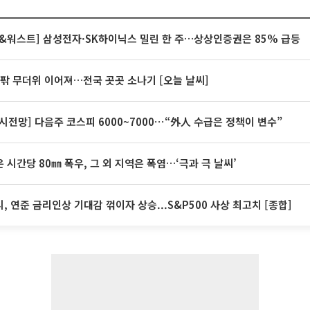
&워스트] 삼성전자·SK하이닉스 밀린 한 주…상상인증권은 85% 급등
안팎 무더위 이어져…전국 곳곳 소나기 [오늘 날씨]
시전망] 다음주 코스피 6000~7000⋯“外人 수급은 정책이 변수”
 시간당 80㎜ 폭우, 그 외 지역은 폭염…‘극과 극 날씨’
, 연준 금리인상 기대감 꺾이자 상승...S&P500 사상 최고치 [종합]