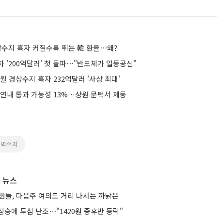
상수지 흑자 커질수록 뛰는 韓 환율⋯왜?
 '200억달러' 첫 돌파⋯"반도체가 일등공신"
월 경상수지 흑자 232억달러 '사상 최대'
 연내 통과 가능성 13%…상원 문턱서 제동
무역수지
 뉴스
직원들, 다음주 여의도 거리 나서는 까닭은
승에 투심 난조⋯"1420원 중후반 등락"