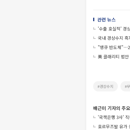
관련 뉴스
'수출 호실적' 경
국내 경상수지 흑자
"땡큐 반도체"⋯2
美 클래리티 법안
#경상수지
#
배근미 기자의 주요
'국책은행 3사' 
호르무즈발 유가 상