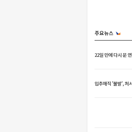
주요뉴스
22일 만에 다시 문 
입추매직 '불발', 처