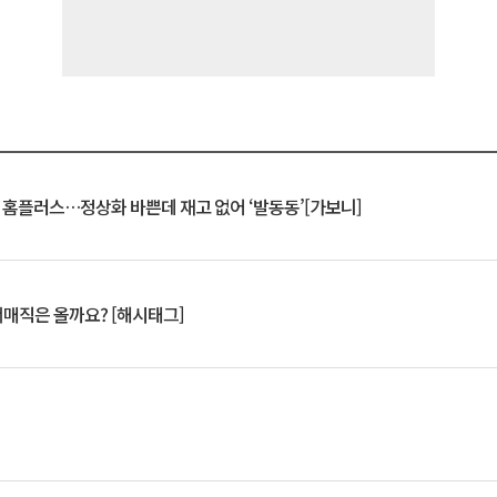
연 홈플러스…정상화 바쁜데 재고 없어 ‘발동동’[가보니]
서매직은 올까요? [해시태그]