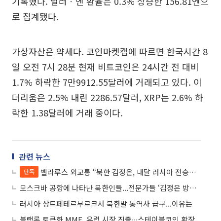
기록했다. 달러ㆍ엔 환율은 0.3% 상승한 156.81엔으
로 집계됐다.
가상자산은 약세다. 코인마켓캡에 따르면 한국시간 8
일 오전 7시 28분 현재 비트코인은 24시간 전 대비
1.7% 하락한 7만9912.55달러에 거래되고 있다. 이
더리움은 2.5% 내린 2286.57달러, XRP는 2.6% 하
락한 1.38달러에 거래 중이다.
관련 뉴스
벨라루스 외교통 “북한 김정은, 내달 러시아 전승절 참석 가능성”
단독
모스크바 공항에 나타난 북한인들...전문가들 ‘김정은 방러·외화벌이’ 의견분분
러시아 상트페테르부르크서 북한말 통역사 급구...이유는
블랙록 토큰화 MMF, 유럽 시장 진출∙∙∙스테이블코인 확장