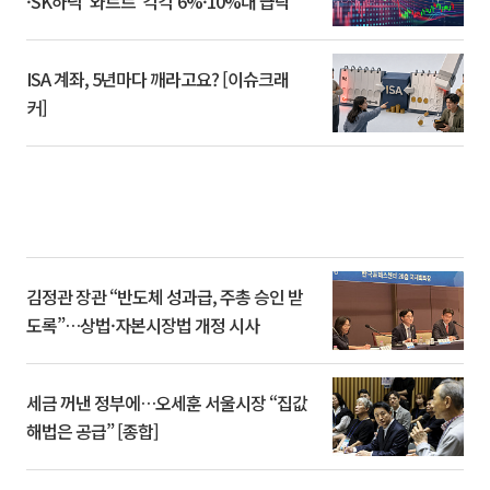
·SK하닉 '와르르' 각각 6%·10%대 급락
ISA 계좌, 5년마다 깨라고요? [이슈크래
커]
김정관 장관 “반도체 성과급, 주총 승인 받
도록”…상법·자본시장법 개정 시사
세금 꺼낸 정부에…오세훈 서울시장 “집값
해법은 공급” [종합]