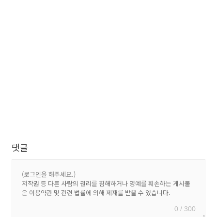
댓글
0 / 300