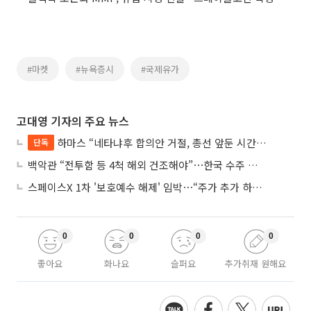
#마켓
#뉴욕증시
#국제유가
고대영 기자의 주요 뉴스
하마스 “네타냐후 합의안 거절, 총선 앞둔 시간 끌기”
단독
백악관 “전투함 등 4척 해외 건조해야”⋯한국 수주 기대
스페이스X 1차 '보호예수 해제' 임박⋯“주가 추가 하락 가능성”
0
0
0
0
좋아요
화나요
슬퍼요
추가취재 원해요