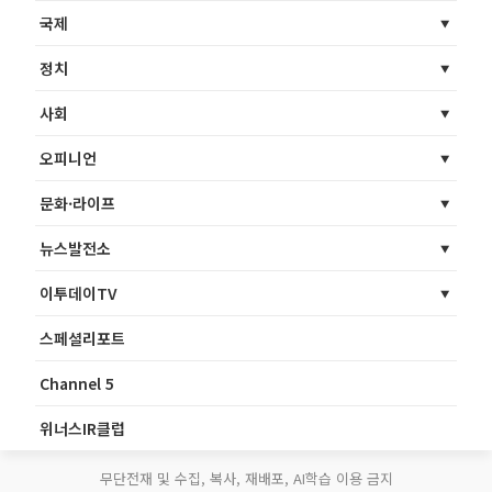
국제
정치
사회
오피니언
문화·라이프
뉴스발전소
이투데이TV
스페셜리포트
Channel 5
위너스IR클럽
무단전재 및 수집, 복사, 재배포, AI학습 이용 금지