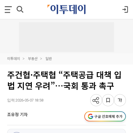
이투데이
부동산
일반
주건협·주택협 “주택공급 대책 입
법 지연 우려”⋯국회 통과 촉구
입력 2026-05-07 18:58
조유정 기자
구글 선호매체 추가