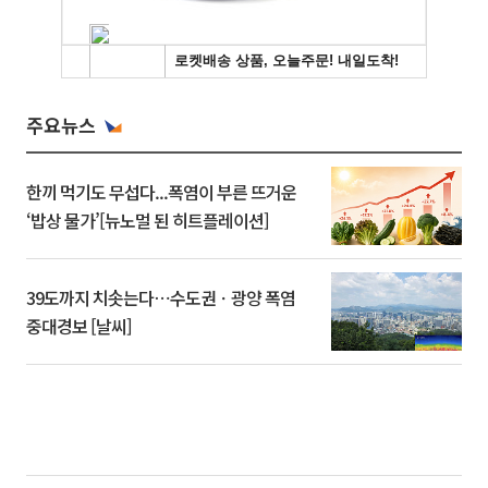
주요뉴스
한끼 먹기도 무섭다...폭염이 부른 뜨거운
‘밥상 물가’[뉴노멀 된 히트플레이션]
39도까지 치솟는다⋯수도권ㆍ광양 폭염
중대경보 [날씨]