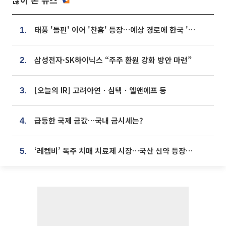
태풍 '돌핀' 이어 '찬홈' 등장…예상 경로에 한국 '한숨'
1.
삼성전자·SK하이닉스 “주주 환원 강화 방안 마련”
2.
[오늘의 IR] 고려아연ㆍ심텍ㆍ엘앤에프 등
3.
급등한 국제 금값…국내 금시세는?
4.
‘레켐비’ 독주 치매 치료제 시장…국산 신약 등장하나
5.