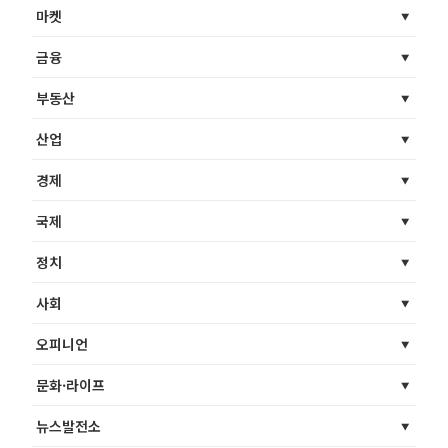
마켓
금융
부동산
산업
경제
국제
정치
사회
오피니언
문화·라이프
뉴스발전소