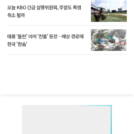
오늘 KBO 긴급 실행위원회, 주말도 폭염
취소 될까
태풍 '돌핀' 이어 '찬홈' 등장…예상 경로에
한국 '한숨'