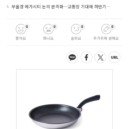
부울경 메가시티 논의 본격화⋯교통망 기대에 하반기 분양시장 '주목'
0
0
0
0
좋아요
화나요
슬퍼요
추가취재 원해요