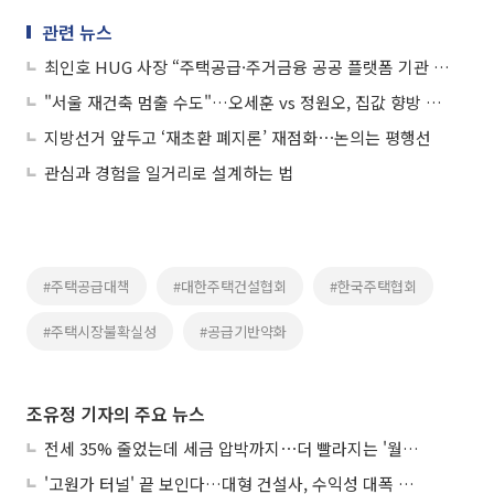
관련 뉴스
최인호 HUG 사장 “주택공급·주거금융 공공 플랫폼 기관 도약“
"서울 재건축 멈출 수도"…오세훈 vs 정원오, 집값 향방 갈렸다
지방선거 앞두고 ‘재초환 폐지론’ 재점화⋯논의는 평행선
관심과 경험을 일거리로 설계하는 법
#주택공급대책
#대한주택건설협회
#한국주택협회
#주택시장불확실성
#공급기반약화
조유정 기자의 주요 뉴스
전세 35% 줄었는데 세금 압박까지⋯더 빨라지는 '월세화'
'고원가 터널' 끝 보인다…대형 건설사, 수익성 대폭 개선