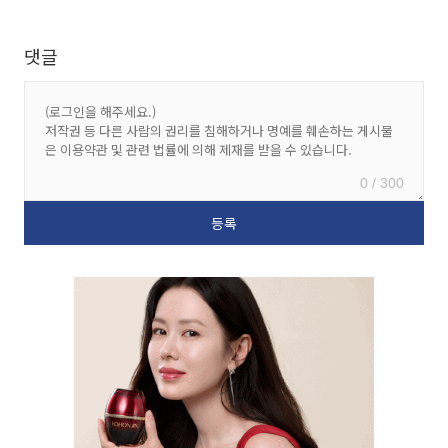
댓글
0 / 300