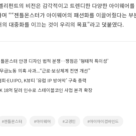
루엘리펀트의 비전은 감각적이고 트렌디한 다양한 아이웨어를
라며 ““젠틀몬스터가 아이웨어의 패션화를 이끌어줬다는 부
어의 대중화를 이끄는 것이 우리의 목표”라고 덧붙였다.
틀몬스터 안경 디자인 법적 분쟁…쟁점은 ‘형태적 특이성’
무급노동 의혹 사과...“근로·보상체계 전면 개선”
·EUIPO, K뷰티 ‘유럽 IP 방어막’ 구축 총력
K 18억 달러 인수로 스테이블코인 사업 본격 확장
#젠틀몬스터
#아이웨어
#고경민
#아이아이컴바인드