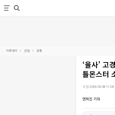
이투데이
산업
유통
‘율사’ 고
틀몬스터 소
수정 2026-05-08 11:28
연희진 기자