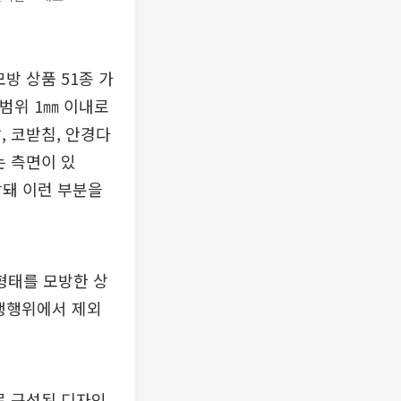
방 상품 51종 가
차범위 1㎜ 이내로
, 코받침, 안경다
는 측면이 있
악돼 이런 부분을
형태를 모방한 상
경쟁행위에서 제외
로 구성된 디자인