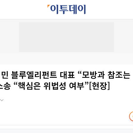
경민 블루엘리펀트 대표 “모방과 참조는
송 “핵심은 위법성 여부”[현장]