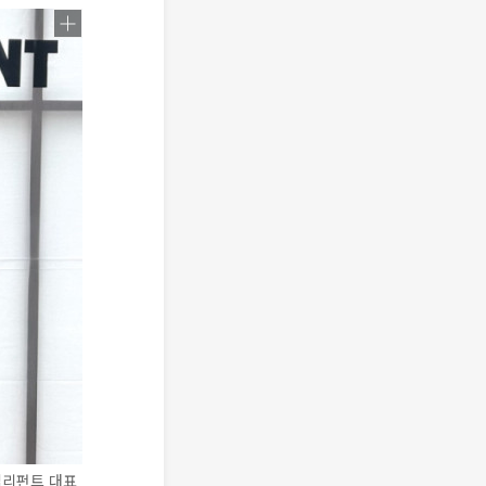
엘리펀트 대표