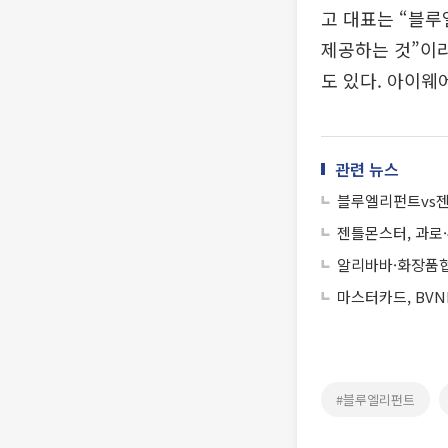
고 대표는 “블
제공하는 것”이
도 있다. 아이웨
관련 뉴스
블루엘리펀트vs젠
젠틀몬스터, 과로·
알리바바·화장품협회
마스터카드, BVN
#블루엘리펀트