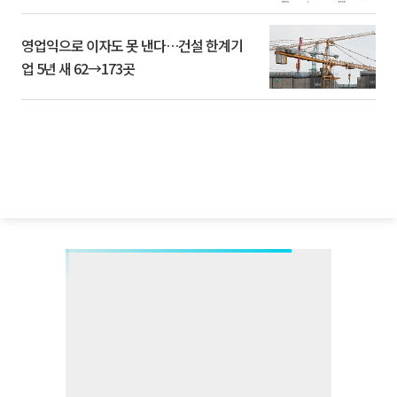
영업익으로 이자도 못 낸다…건설 한계기
업 5년 새 62→173곳