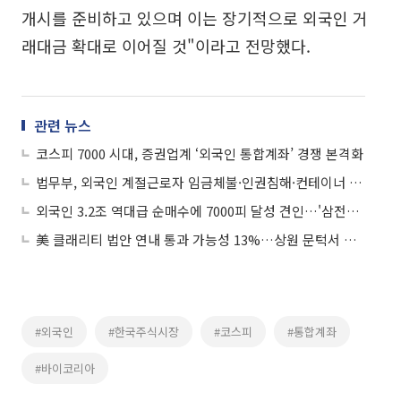
개시를 준비하고 있으며 이는 장기적으로 외국인 거
래대금 확대로 이어질 것"이라고 전망했다.
관련 뉴스
코스피 7000 시대, 증권업계 ‘외국인 통합계좌’ 경쟁 본격화
법무부, 외국인 계절근로자 임금체불·인권침해·컨테이너 숙소 등 84건 적발
외국인 3.2조 역대급 순매수에 7000피 달성 견인…'삼전만 3.1조 샀다'
美 클래리티 법안 연내 통과 가능성 13%…상원 문턱서 제동
#외국인
#한국주식시장
#코스피
#통합계좌
#바이코리아