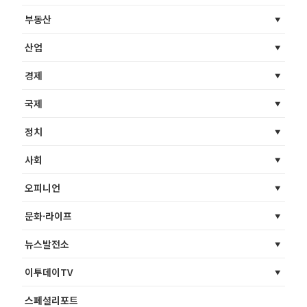
부동산
산업
경제
국제
정치
사회
오피니언
문화·라이프
뉴스발전소
이투데이TV
스페셜리포트