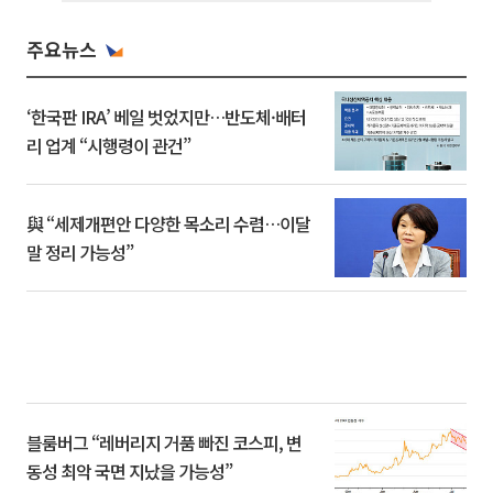
주요뉴스
‘한국판 IRA’ 베일 벗었지만…반도체·배터
리 업계 “시행령이 관건”
與 “세제개편안 다양한 목소리 수렴…이달
말 정리 가능성”
블룸버그 “레버리지 거품 빠진 코스피, 변
동성 최악 국면 지났을 가능성”