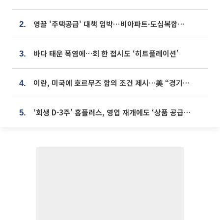
영끌 '주택공급' 대책 임박⋯비아파트·도심복합까지 총동원
2.
바다 태운 폭염에…회 한 접시도 ‘히트플레이션’
3.
이란, 미국에 호르무즈 합의 조건 제시…美 “경기 아직 안 끝나” [종합]
4.
‘회생 D-3주’ 홈플러스, 영업 재개에도 ‘상품 공급망’ 복구가 생존 관건
5.