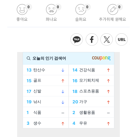
0
0
0
0
좋아요
화나요
슬퍼요
추가취재 원해요