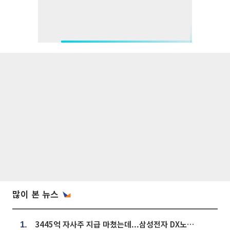
많이 본 뉴스
3445억 자사주 지급 마쳤는데...삼성전자 DX노조, 뒤늦은 '떼쓰기 집회'
1.