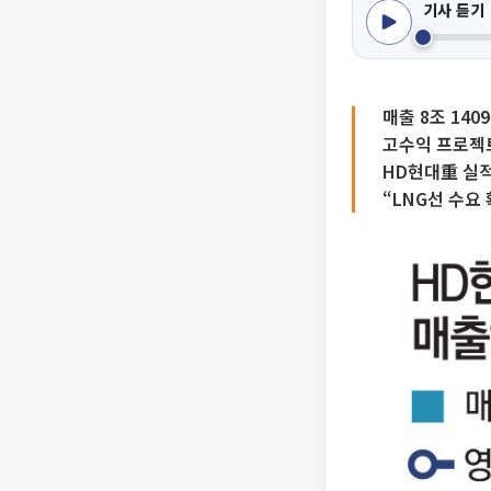
기사 듣기
매출 8조 140
고수익 프로젝
HD현대重 실적
“LNG선 수요