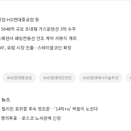
업·HD현대중공업 등
5048억 규모 초대형 가스운반선 3척 수주
스웨덴서 쇄빙전용선 건조 계약 서명식 개최
F, 유럽 시장 진출∙∙∙스테이블코인 확장
#HD현대중공업
#HD현대마린엔진
#HD현대에너지솔루션
 뉴스
 필리핀 호위함 후속 정조준…‘14척+α’ 싹쓸이 노린다
에 쟁의투표…포스코 노사관계 긴장