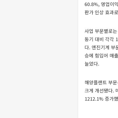
60.8%, 영업
판가 인상 효과로
사업 부문별로는 
동기 대비 각각 1
다. 엔진기계 부
승에 힘입어 매출 
늘었다.
해양플랜트 부문은
크게 개선됐다. 매
1212.1% 증가했