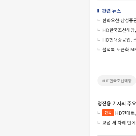
관련 뉴스
한화오션·삼성중공
HD한국조선해양, 
HD현대중공업, 
블랙록 토큰화 MM
#HD한국조선해양
정진용 기자의 주요
HD현대重,
단독
교섭 세 차례 만