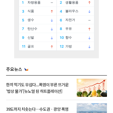
주요뉴스
한끼 먹기도 무섭다...폭염이 부른 뜨거운
‘밥상 물가’[뉴노멀 된 히트플레이션]
39도까지 치솟는다⋯수도권ㆍ광양 폭염