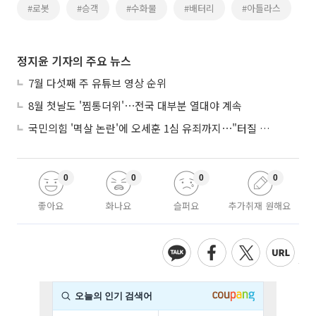
#로봇
#승객
#수화물
#배터리
#아틀라스
정지윤 기자의 주요 뉴스
7월 다섯째 주 유튜브 영상 순위
8월 첫날도 '찜통더위'⋯전국 대부분 열대야 계속
국민의힘 '멱살 논란'에 오세훈 1심 유죄까지⋯"터질 게 터졌다"
0
0
0
0
좋아요
화나요
슬퍼요
추가취재 원해요