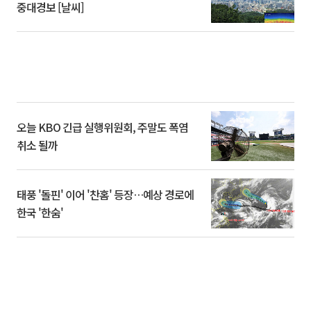
중대경보 [날씨]
오늘 KBO 긴급 실행위원회, 주말도 폭염
취소 될까
태풍 '돌핀' 이어 '찬홈' 등장…예상 경로에
한국 '한숨'