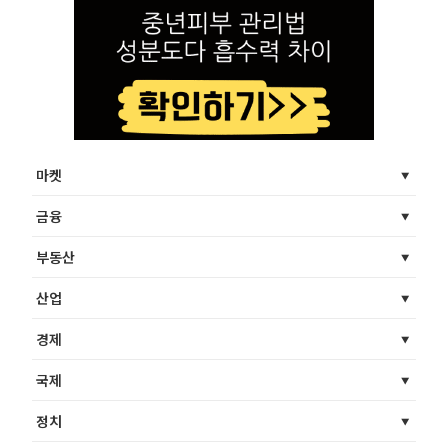
마켓
금융
부동산
산업
경제
국제
정치