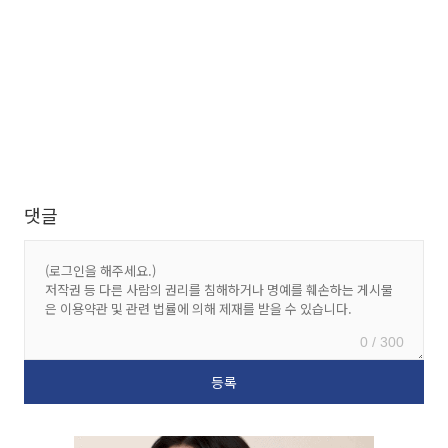
댓글
0 / 300