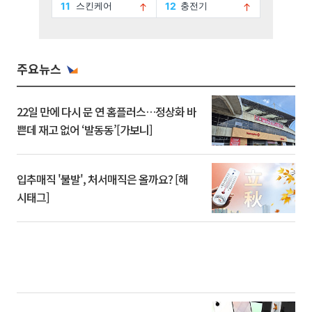
주요뉴스
22일 만에 다시 문 연 홈플러스…정상화 바
쁜데 재고 없어 ‘발동동’[가보니]
입추매직 '불발', 처서매직은 올까요? [해
시태그]