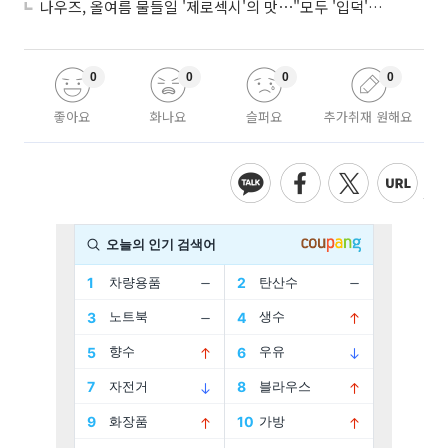
나우즈, 올여름 물들일 '제로섹시'의 맛⋯"모두 '입덕'시킬 것"
0
0
0
0
좋아요
화나요
슬퍼요
추가취재 원해요