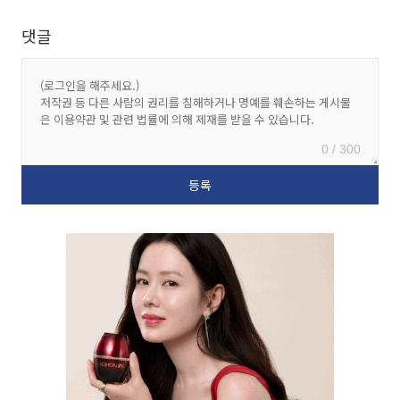
댓글
0 / 300