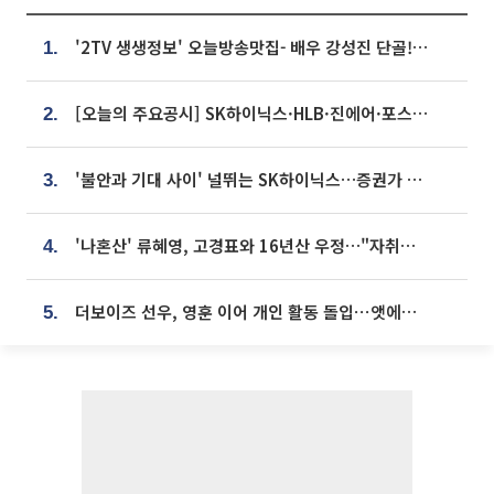
'2TV 생생정보' 오늘방송맛집- 배우 강성진 단골! 쌀국수ㆍ푸팟퐁 커리 맛집 '블○○○'
1.
[오늘의 주요공시] SK하이닉스·HLB·진에어·포스코홀딩스·네이버·대우건설 등
2.
'불안과 기대 사이' 널뛰는 SK하이닉스…증권가 "HBM4·LTA 기반 펀터멘털 견고"
3.
'나혼산' 류혜영, 고경표와 16년산 우정…"자취방서 부모님과 마주쳐"
4.
더보이즈 선우, 영훈 이어 개인 활동 돌입⋯앳에어리어와 전속계약
5.