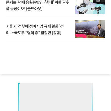
콘서트 갈 때 응원봉만?⋯'최애' 위한 필수
품 등장이오! [솔드아웃]
서울시, 정부에 정비사업 규제 완화 '건
의'⋯국토부 "협의 중" 입장만 [종합]