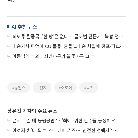
AI 추천 뉴스
희토류 탈중국, ‘한 방’은 없다… 글로벌 전문가 “복합 전략 설계해야”
배송기사 파업에 CU 물류 ‘흔들’...배송 차질에 점포·파트너사 ‘비상’
이종범의 후회…최강야구와 불꽃야구 그 후
#뉴진스
#민지
#어도어
#복귀
장유진 기자의 주요 뉴스
콘서트 갈 때 응원봉만?⋯'최애' 위한 필수품 등장이오!
이것저것 '다 되는' 스트레이 키즈⋯"안전한 선택지? 도전이 재밌죠"