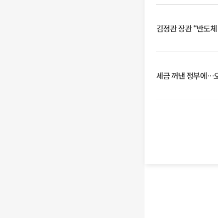
김정관 장관 “반도체
세금 꺼낸 정부에…오