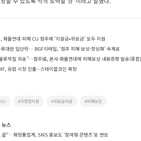
장할 수 있도록 적극 노력할 것”이라고 말했다.
, 화물연대 피해 CU 점주에 ‘지원금•위로금’ 모두 지원
류대란 일단락… BGF리테일, ‘점주 피해 보상·정상화’ 숙제로
U 물류차질 죄송”…점주協, 본사·화물연대에 피해보상 내용증명 발송(종합
F, 유럽 시장 진출∙∙∙스테이블코인 확장
#CU
#가맹점지원
#위로금지급
#피해보상
 뉴스
 끝“…화장품업계, SNS 홍보도 ‘참여형 콘텐츠’로 변모