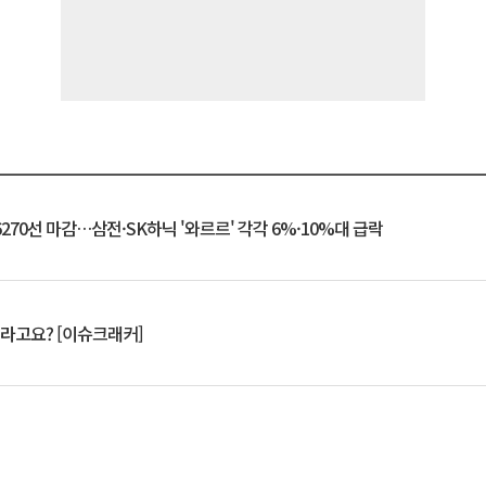
6270선 마감…삼전·SK하닉 '와르르' 각각 6%·10%대 급락
 깨라고요? [이슈크래커]