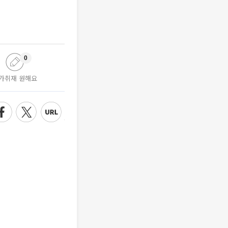
0
가취재 원해요