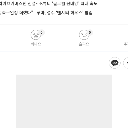
라이브커머스팀 신설…K뷰티 ‘글로벌 판매망’ 확대 속도
 축구열정 더했다”...푸마, 성수 ‘맨시티 하우스’ 팝업
0
0
화나요
슬퍼요
추