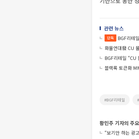
기반으로 동반 성
관련 뉴스
BGF리테일
단독
화물연대發 CU 물
BGF리테일 “C
블랙록 토큰화 MM
#BGF리테일
황민주 기자의 주요
“보기만 하는 광고