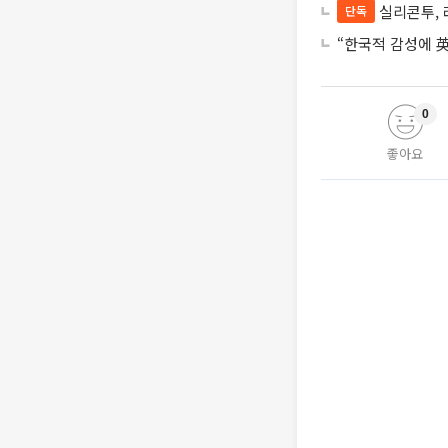
실리콘투, 
단독
“한국적 감성에 英
0
좋아요