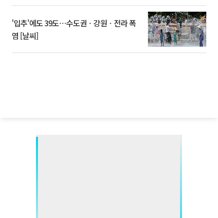
'입추'에도 39도⋯수도권ㆍ강원ㆍ전라 폭
염 [날씨]