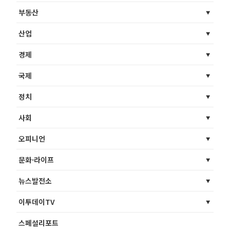
부동산
산업
경제
국제
정치
사회
오피니언
문화·라이프
뉴스발전소
이투데이TV
스페셜리포트