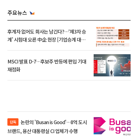
주요뉴스
후계자 없어도 회사는 남긴다?…‘제3자 승
계’ 시험대 오른 中企 현장 [기업승계 대전
환]
MSCI 발표 D-7…후보주 반등에 편입 기대
재점화
논란의 'Busan is Good'…8억 도시
단독
브랜드, 용산 대통령실 CI 업체가 수행