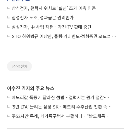
삼성전자, 갤럭시 워치로 ‘실신’ 조기 예측 입증
삼성전자 노조, 성과급은 권리인가
삼성전자, 中 사업 재편…가전·TV 판매 중단
STO 하위법규 예상안, 풀링·거래한도·정형증권 로드맵 제시
#삼성전자
이수진 기자의 주요 뉴스
메모리값 폭등에 달라진 셈법…갤럭시는 원가 절감·아이폰은 서비스 확대
‘5년 LTA’ 늘리는 삼성·SK…메모리 수주산업 전환 속 다른 셈법
주52시간 특례, 메가특구법서 부활하나…“반도체특별법 담겨야”