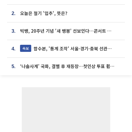
오늘은 절기 '입추', 뜻은?
2.
빅뱅, 20주년 기념 '새 뱅봉' 선보인다⋯콘서트 앞두고 팝업 개최
3.
합수본, '통계 조작' 서울·경기·충북 선관위 등 추가 압수수색
속보
4.
‘나솔사계’ 국화, 결별 후 재등장⋯첫인상 투표 휩쓸고 ‘인기녀’ 등극
5.