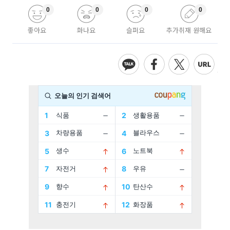
0
0
0
0
좋아요
화나요
슬퍼요
추가취재 원해요