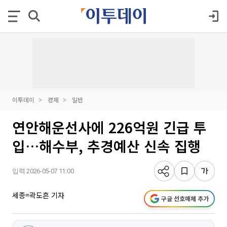
이투데이
경제
일반
연안해운선사에 226억원 긴급 투
입…해수부, 추경예산 신속 집행
입력 2026-05-07 11:00
세종=곽도흔 기자
구글 선호매체 추가