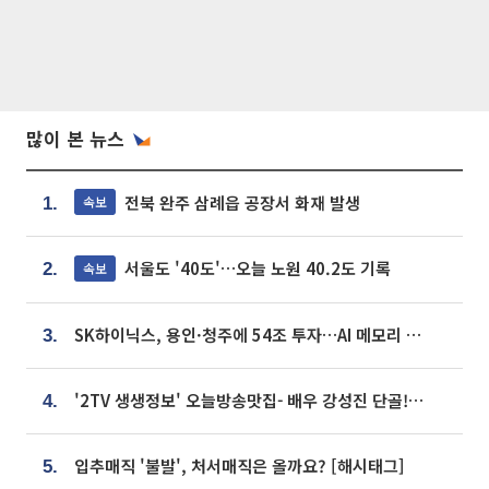
많이 본 뉴스
전북 완주 삼례읍 공장서 화재 발생
속보
1.
서울도 '40도'…오늘 노원 40.2도 기록
속보
2.
SK하이닉스, 용인·청주에 54조 투자…AI 메모리 생산기지 키운다
3.
'2TV 생생정보' 오늘방송맛집- 배우 강성진 단골! 쌀국수ㆍ푸팟퐁 커리 맛집 '블○○○'
4.
입추매직 '불발', 처서매직은 올까요? [해시태그]
5.