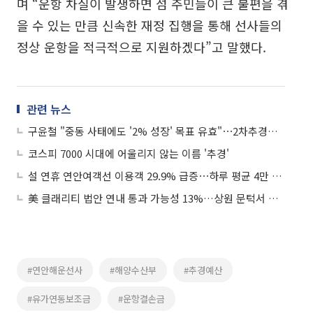
며 “운항 차질이 발생하면 섬 주민들이 큰 불편을 겪
을 수 있는 만큼 신속한 재정 집행을 통해 선사들의
정상 운항을 적극적으로 지원하겠다”고 말했다.
관련 뉴스
구윤철 "중동 사태에도 '2% 성장' 목표 유효"⋯2차추경엔 말 아껴
코스피 7000 시대에 어울리지 않는 이름 '추경'
설 연휴 연안여객선 이용객 29.9% 급증⋯하루 평균 4만 명 넘어
美 클래리티 법안 연내 통과 가능성 13%…상원 문턱서 제동
#연안해운선사
#해양수산부
#추경예산
#유가연동보조금
#운항결손금