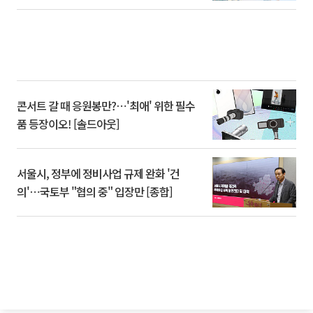
콘서트 갈 때 응원봉만?⋯'최애' 위한 필수
품 등장이오! [솔드아웃]
서울시, 정부에 정비사업 규제 완화 '건
의'⋯국토부 "협의 중" 입장만 [종합]