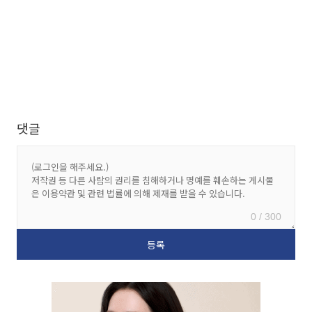
댓글
0 / 300