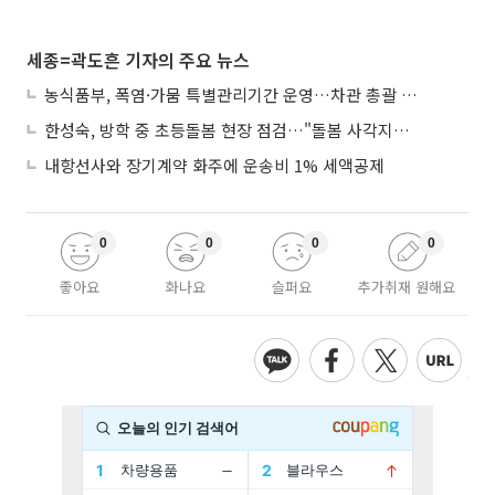
세종=곽도흔 기자의 주요 뉴스
농식품부, 폭염·가뭄 특별관리기간 운영…차관 총괄 대응체계 격상
한성숙, 방학 중 초등돌봄 현장 점검…"돌봄 사각지대 없애야"
내항선사와 장기계약 화주에 운송비 1% 세액공제
0
0
0
0
좋아요
화나요
슬퍼요
추가취재 원해요