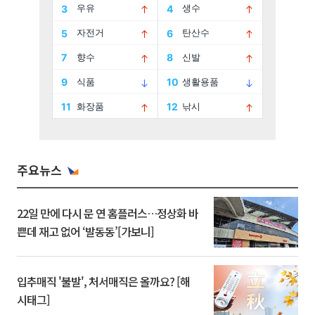
주요뉴스
22일 만에 다시 문 연 홈플러스…정상화 바
쁜데 재고 없어 ‘발동동’[가보니]
입추매직 '불발', 처서매직은 올까요? [해
시태그]