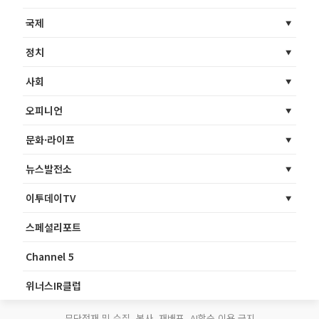
국제
정치
사회
오피니언
문화·라이프
뉴스발전소
이투데이TV
스페셜리포트
Channel 5
위너스IR클럽
무단전재 및 수집, 복사, 재배포, AI학습 이용 금지