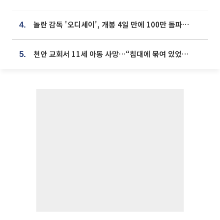
놀란 감독 '오디세이', 개봉 4일 만에 100만 돌파⋯'왕사남' 보다 빠르다
4.
천안 교회서 11세 아동 사망…“침대에 묶여 있었다” 진술 확보
5.