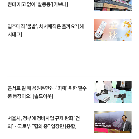
쁜데 재고 없어 ‘발동동’[가보니]
입추매직 '불발', 처서매직은 올까요? [해
시태그]
콘서트 갈 때 응원봉만?⋯'최애' 위한 필수
품 등장이오! [솔드아웃]
서울시, 정부에 정비사업 규제 완화 '건
의'⋯국토부 "협의 중" 입장만 [종합]