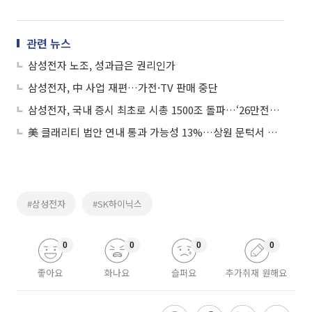
관련 뉴스
삼성전자 노조, 성과급은 권리인가
삼성전자, 中 사업 재편…가전·TV 판매 중단
삼성전자, 국내 증시 최초로 시총 1500조 돌파…‘26만전자’ 시대 도래
美 클래리티 법안 연내 통과 가능성 13%…상원 문턱서 제동
#삼성전자
#SK하이닉스
0
0
0
0
좋아요
화나요
슬퍼요
추가취재 원해요