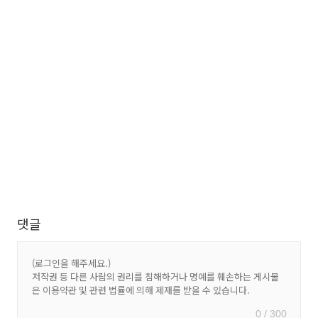
댓글
0 / 300