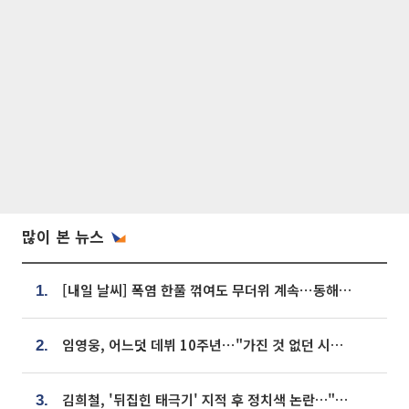
많이 본 뉴스
[내일 날씨] 폭염 한풀 꺾여도 무더위 계속⋯동해안 이틀 연속 비
1.
임영웅, 어느덧 데뷔 10주년⋯"가진 것 없던 시절, 내 앞엔 20명의 팬뿐"
2.
김희철, '뒤집힌 태극기' 지적 후 정치색 논란…"좌우 떠나 우리나라 국기"
3.