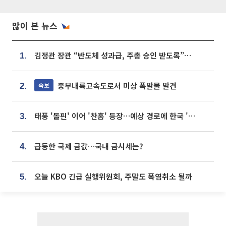
많이 본 뉴스
김정관 장관 “반도체 성과급, 주총 승인 받도록”…상법·자본시장법 개정 시사
1.
중부내륙고속도로서 미상 폭발물 발견
속보
2.
태풍 '돌핀' 이어 '찬홈' 등장…예상 경로에 한국 '한숨'
3.
급등한 국제 금값…국내 금시세는?
4.
오늘 KBO 긴급 실행위원회, 주말도 폭염취소 될까
5.