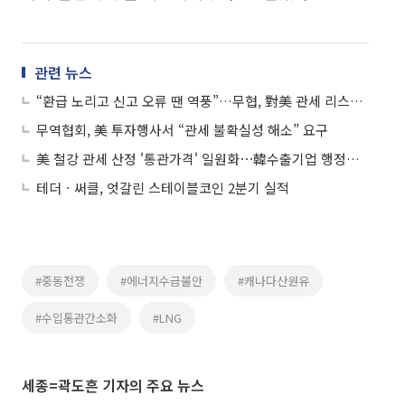
관련 뉴스
“환급 노리고 신고 오류 땐 역풍”…무협, 對美 관세 리스크 점검
무역협회, 美 투자행사서 “관세 불확실성 해소” 요구
美 철강 관세 산정 '통관가격' 일원화⋯韓수출기업 행정부담 던다
테더ㆍ써클, 엇갈린 스테이블코인 2분기 실적
#중동전쟁
#에너지수급불안
#캐나다산원유
#수입통관간소화
#LNG
세종=곽도흔 기자의 주요 뉴스