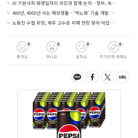
AI 기본사회·평생일자리 국민과 함께 논의…정부, 숙의공론화 착수
400년, 4000년 사는 해양생물⋯'역노화' 기술 개발 추진
노동진 수협 회장, 제주 고수온 피해 현장 찾아 어업인 지원 점검
0
0
0
0
좋아요
화나요
슬퍼요
추가취재 원해요