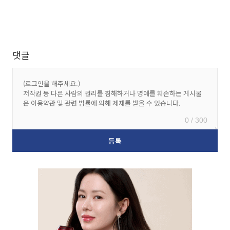
댓글
0 / 300