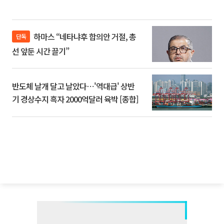
하마스 “네타냐후 합의안 거절, 총
단독
선 앞둔 시간 끌기”
반도체 날개 달고 날았다⋯'역대급' 상반
기 경상수지 흑자 2000억달러 육박 [종합]