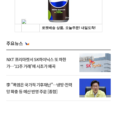
주요뉴스
NXT 프리마켓서 SK하이닉스 또 하한
가⋯‘11주 거래’에 시초가 왜곡
李 "폭염은 국가적 기후재난"…냉방·전력
망 확충 등 예산 반영 주문 [종합]