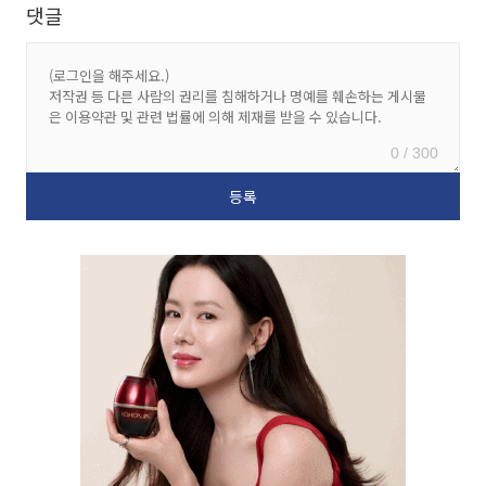
댓글
0 / 300