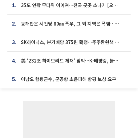
35도 안팎 무더위 이어져…전국 곳곳 소나기 [오늘 날씨]
1.
동해안은 시간당 80㎜ 폭우, 그 외 지역은 폭염…‘극과 극 날씨’
2.
SK하이닉스, 분기배당 375원 확정…주주환원책 9월로 앞당겨 발표
3.
美 ‘232조 하이브리드 제재’ 임박…K-태양광, 불확실성 털고 날개 다나
4.
이남오 함평군수, 군공항 소음피해 함평 보상 요구
5.