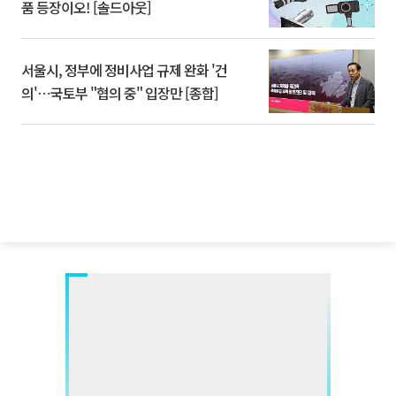
품 등장이오! [솔드아웃]
서울시, 정부에 정비사업 규제 완화 '건
의'⋯국토부 "협의 중" 입장만 [종합]