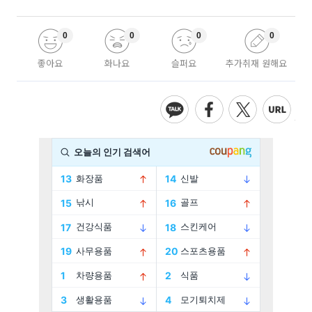
0
0
0
0
좋아요
화나요
슬퍼요
추가취재 원해요