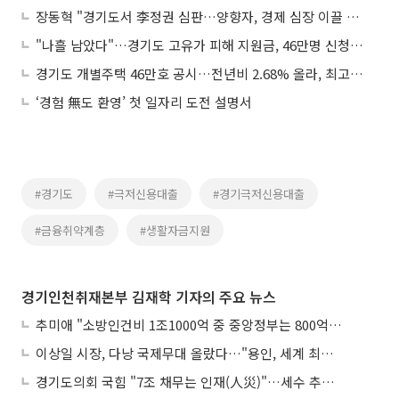
장동혁 "경기도서 李정권 심판…양향자, 경제 심장 이끌 적임자"
"나흘 남았다"…경기도 고유가 피해 지원금, 46만명 신청 완료·지역화폐 선택 급증
경기도 개별주택 46만호 공시…전년비 2.68% 올라, 최고가 성남 164억원
‘경험 無도 환영’ 첫 일자리 도전 설명서
#경기도
#극저신용대출
#경기극저신용대출
#금융취약계층
#생활자금지원
경기인천취재본부 김재학 기자의 주요 뉴스
추미애 "소방인건비 1조1000억 중 중앙정부는 800억뿐"
이상일 시장, 다낭 국제무대 올랐다…"용인, 세계 최대 반도체 도시 된다"
경기도의회 국힘 "7조 채무는 인재(人災)"…세수 추계 조작 의혹 제기