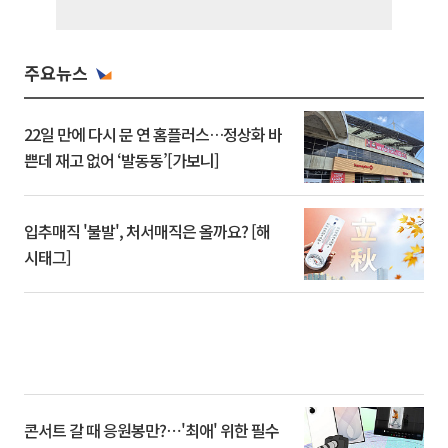
주요뉴스
22일 만에 다시 문 연 홈플러스…정상화 바
쁜데 재고 없어 ‘발동동’[가보니]
입추매직 '불발', 처서매직은 올까요? [해
시태그]
콘서트 갈 때 응원봉만?⋯'최애' 위한 필수