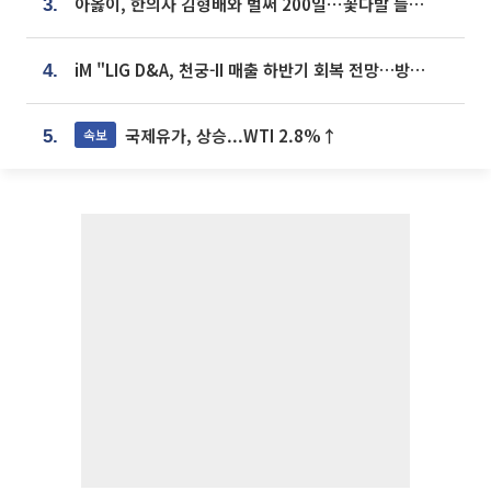
아옳이, 한의사 김형배와 벌써 200일⋯꽃다발 들고 "프러포즈 아냐"
3.
iM "LIG D&A, 천궁-II 매출 하반기 회복 전망…방산 톱픽 유지"
4.
국제유가, 상승...WTI 2.8%↑
속보
5.