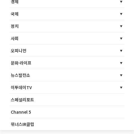
경제
국제
정치
사회
오피니언
문화·라이프
뉴스발전소
이투데이TV
스페셜리포트
Channel 5
위너스IR클럽