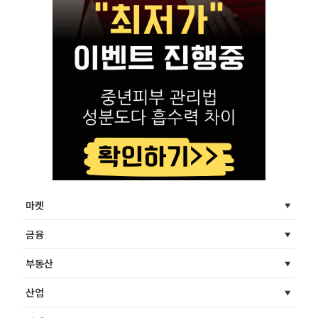
마켓
금융
부동산
산업