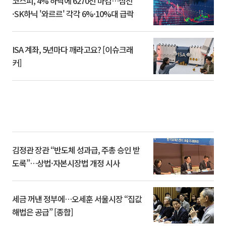
코스피, 4% 하락에 6270선 마감…삼전
·SK하닉 '와르르' 각각 6%·10%대 급락
ISA 계좌, 5년마다 깨라고요? [이슈크래
커]
김정관 장관 “반도체 성과급, 주총 승인 받
도록”…상법·자본시장법 개정 시사
세금 꺼낸 정부에…오세훈 서울시장 “집값
해법은 공급” [종합]