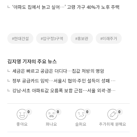
‘아파도 집에서 늙고 싶어…’ 고령 가구 40%가 노후 주택
#현대건설
#압구정3구역
#홍보관
#미래주거
김지영 기자의 주요 뉴스
세금은 빠르고 공급은 더디다…집값 처방의 명암
정부 공급카드 임박…서울시 협의·주민 설득이 성패 가른다
강남·서초 아파트값 오름폭 보합 근접⋯서울 외곽·경기 남부 중심 매수세
0
0
0
0
좋아요
화나요
슬퍼요
추가취재 원해요