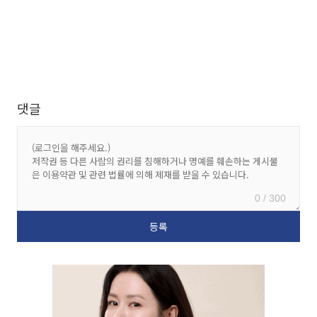
댓글
0 / 300