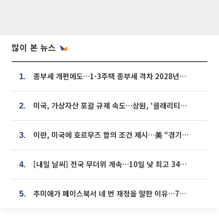
많이 본 뉴스
종부세 개편에도…1·3주택 종부세 격차 2028년부터 확대
1.
미국, 가상자산 포괄 규제 속도…상원, ‘클래리티법’ 9월 절차투표 추진
2.
이란, 미국에 호르무즈 합의 조건 제시…美 “경기 아직 안 끝나” [종합]
3.
[내일 날씨] 전국 무더위 계속…10일 낮 최고 34도 육박
4.
추미애가 페이스북서 네 번 재정을 말한 이유…7700억 추경 열쇠는 도의회에
5.