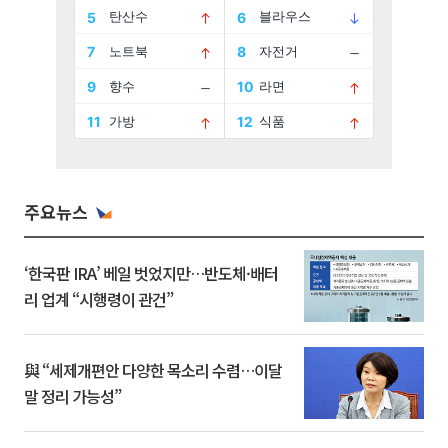
주요뉴스
‘한국판 IRA’ 베일 벗었지만…반도체·배터
리 업계 “시행령이 관건”
與 “세제개편안 다양한 목소리 수렴…이달
말 정리 가능성”