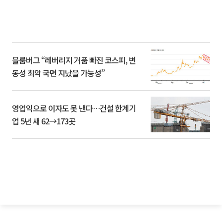
블룸버그 “레버리지 거품 빠진 코스피, 변
동성 최악 국면 지났을 가능성”
영업익으로 이자도 못 낸다…건설 한계기
업 5년 새 62→173곳