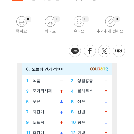
0
0
0
0
좋아요
화나요
슬퍼요
추가취재 원해요