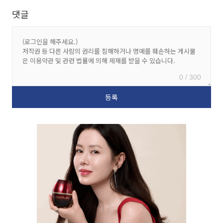
댓글
0 / 300