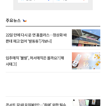
주요뉴스
22일 만에 다시 문 연 홈플러스…정상화 바
쁜데 재고 없어 ‘발동동’[가보니]
입추매직 '불발', 처서매직은 올까요? [해
시태그]
콘서트 갈 때 응원봉만?⋯'최애' 위한 필수