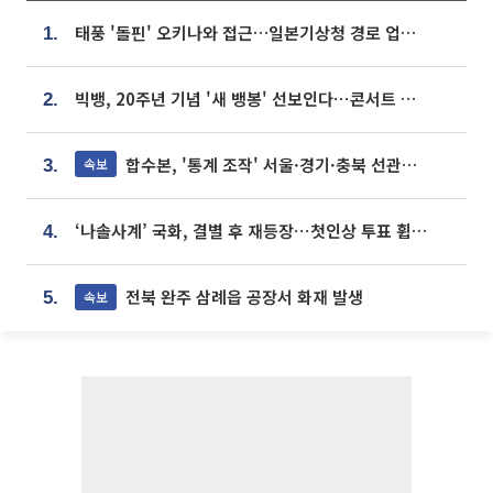
태풍 '돌핀' 오키나와 접근…일본기상청 경로 업데이트
1.
빅뱅, 20주년 기념 '새 뱅봉' 선보인다⋯콘서트 앞두고 팝업 개최
2.
합수본, '통계 조작' 서울·경기·충북 선관위 등 추가 압수수색
속보
3.
‘나솔사계’ 국화, 결별 후 재등장⋯첫인상 투표 휩쓸고 ‘인기녀’ 등극
4.
전북 완주 삼례읍 공장서 화재 발생
속보
5.