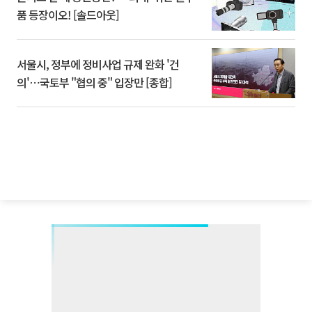
품 등장이오! [솔드아웃]
서울시, 정부에 정비사업 규제 완화 '건
의'⋯국토부 "협의 중" 입장만 [종합]