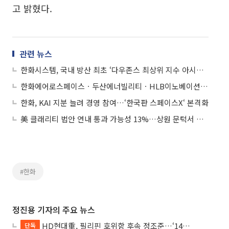
고 밝혔다.
관련 뉴스
한화시스템, 국내 방산 최초 ‘다우존스 최상위 지수 아시아’ 편입
한화에어로스페이스ㆍ두산에너빌리티ㆍHLB이노베이션 등
한화, KAI 지분 늘려 경영 참여…‘한국판 스페이스X‘ 본격화
美 클래리티 법안 연내 통과 가능성 13%…상원 문턱서 제동
#한화
정진용 기자의 주요 뉴스
HD현대重, 필리핀 호위함 후속 정조준…‘14척+α’ 싹쓸이 노린다
단독