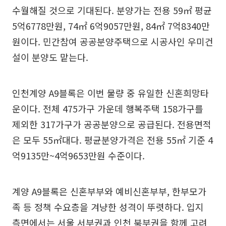
수월해질 것으로 기대된다. 분양가는 전용 59㎡ 평균
5억6778만원, 74㎡ 6억9057만원, 84㎡ 7억8340만
원이다. 민간참여 공공분양주택으로 시공사인 우미건
설이 분양도 맡는다.
인천계양 A9블록은 이번 물량 중 유일한 신혼희망타
운이다. 전체 475가구 가운데 행복주택 158가구를
제외한 317가구가 공공분양으로 공급된다. 전용면적
은 모두 55㎡대다. 평균분양가격은 전용 55㎡ 기준 4
억9135만~4억9653만원 수준이다.
계양 A9블록은 신혼부부와 예비신혼부부, 한부모가
족 등 정책 수요층을 겨냥한 성격이 뚜렷하다. 입지
측면에서는 서울 서부권과 인천 북부권을 함께 고려