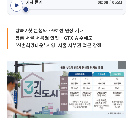
기사 듣기
00:00 / 06:33
왕숙2 첫 본청약…9호선 연장 기대
창릉 서울 서북권 인접…GTX-A 수혜도
'신혼희망타운' 계양, 서울 서부권 접근 강점