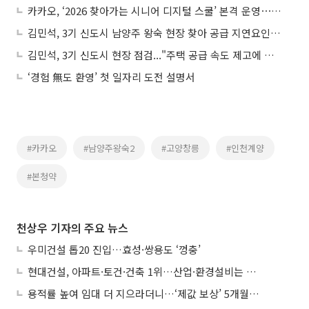
카카오, ‘2026 찾아가는 시니어 디지털 스쿨’ 본격 운영⋯“모두의 AI 실현”
김민석, 3기 신도시 남양주 왕숙 현장 찾아 공급 지연요인 점검
김민석, 3기 신도시 현장 점검..."주택 공급 속도 제고에 총력"
‘경험 無도 환영’ 첫 일자리 도전 설명서
#카카오
#남양주왕숙2
#고양창릉
#인천계양
#본청약
천상우 기자의 주요 뉴스
우미건설 톱20 진입…효성·쌍용도 ‘껑충’
현대건설, 아파트·토건·건축 1위…산업·환경설비는 삼성E&A
용적률 높여 임대 더 지으라더니…‘제값 보상’ 5개월째 국회에 발목