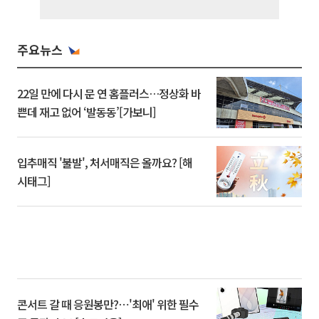
주요뉴스
22일 만에 다시 문 연 홈플러스…정상화 바
쁜데 재고 없어 ‘발동동’[가보니]
입추매직 '불발', 처서매직은 올까요? [해
시태그]
콘서트 갈 때 응원봉만?⋯'최애' 위한 필수