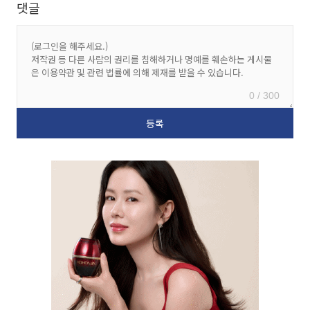
댓글
0 / 300