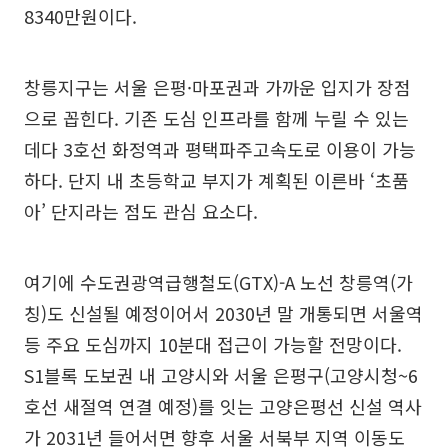
8340만원이다.
창릉지구는 서울 은평·마포권과 가까운 입지가 장점
으로 꼽힌다. 기존 도심 인프라를 함께 누릴 수 있는
데다 3호선 화정역과 평택파주고속도로 이용이 가능
하다. 단지 내 초등학교 부지가 계획된 이른바 ‘초품
아’ 단지라는 점도 관심 요소다.
여기에 수도권광역급행철도(GTX)-A 노선 창릉역(가
칭)도 신설될 예정이어서 2030년 말 개통되면 서울역
등 주요 도심까지 10분대 접근이 가능할 전망이다.
S1블록 도보권 내 고양시와 서울 은평구(고양시청~6
호선 새절역 연결 예정)를 잇는 고양은평선 신설 역사
가 2031년 들어서면 향후 서울 서북부 지역 이동도