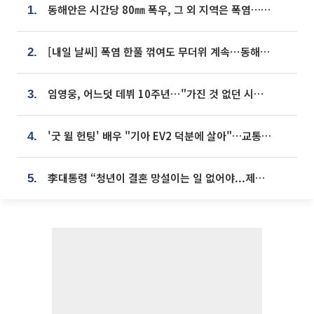
동해안은 시간당 80㎜ 폭우, 그 외 지역은 폭염…‘극과 극 날씨’
1.
[내일 날씨] 폭염 한풀 꺾여도 무더위 계속⋯동해안 이틀 연속 비
2.
임영웅, 어느덧 데뷔 10주년⋯"가진 것 없던 시절, 내 앞엔 20명의 팬뿐"
3.
'굿 윌 헌팅' 배우 "기아 EV2 덕분에 살아"…교통사고 후 안전성 극찬
4.
李대통령 “청년이 결혼 망설이는 일 없어야...제도상 불이익 조사”
5.