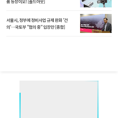
품 등장이오! [솔드아웃]
서울시, 정부에 정비사업 규제 완화 '건
의'⋯국토부 "협의 중" 입장만 [종합]