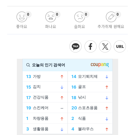
0
0
0
0
좋아요
화나요
슬퍼요
추가취재 원해요