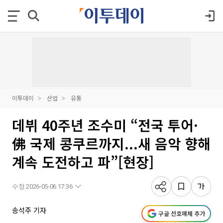
이투데이
산업
유통
데뷔 40주년 조수미 “전국 투어·
佛 국제 콩쿠르까지...새 음악 향해
계속 도전하고 파”[현장]
수정 2026-05-06 17:36
송석주 기자
구글 선호매체 추가