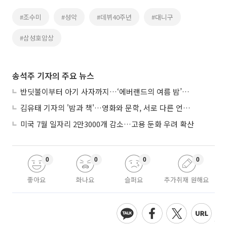
#조수미
#성악
#데뷔40주년
#대니구
#삼성호암상
송석주 기자의 주요 뉴스
반딧불이부터 아기 사자까지…‘에버랜드의 여름 밤’이 기다려지는 이유
김유태 기자의 '밤과 책'…영화와 문학, 서로 다른 언어를 읽다
미국 7월 일자리 2만3000개 감소…고용 둔화 우려 확산
0
0
0
0
좋아요
화나요
슬퍼요
추가취재 원해요