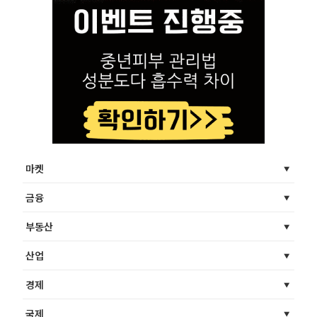
마켓
금융
부동산
산업
경제
국제