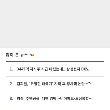
많이 본 뉴스
3445억 자사주 지급 마쳤는데...삼성전자 DX노조, 뒤늦은 '떼쓰기 집회'
1.
김희철, '뒤집힌 태극기' 지적 후 정치색 논란…"좌우 떠나 우리나라 국기"
2.
영끌 '주택공급' 대책 임박⋯비아파트·도심복합까지 총동원
3.