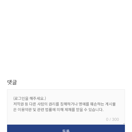
댓글
0 / 300