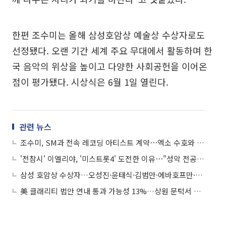
한편 조수미는 올해 삼성호암상 예술상 수상자로도
선정됐다. 오랜 기간 세계 주요 무대에서 활동하며 한
국 음악의 위상을 높이고 다양한 사회공헌을 이어온
점이 평가됐다. 시상식은 6월 1일 열린다.
관련 뉴스
조수미, SM과 전속 레코딩 아티스트 계약⋯엑소 수호와 듀엣도
'전참시' 이엘리야, '미스트롯4' 도전한 이유⋯"성악 전공, 방시혁도 만나"
삼성 호암상 수상자…오성진·윤태식·김범만·에바호프만·조수미·오동찬
美 클래리티 법안 연내 통과 가능성 13%…상원 문턱서 제동