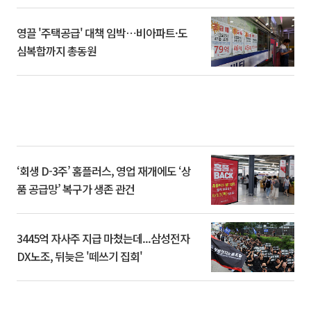
영끌 '주택공급' 대책 임박⋯비아파트·도
심복합까지 총동원
‘회생 D-3주’ 홈플러스, 영업 재개에도 ‘상
품 공급망’ 복구가 생존 관건
3445억 자사주 지급 마쳤는데...삼성전자
DX노조, 뒤늦은 '떼쓰기 집회'