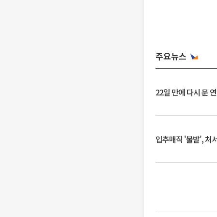
주요뉴스
22일 만에 다시 문 
입추매직 '불발', 처