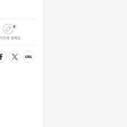
0
가취재 원해요