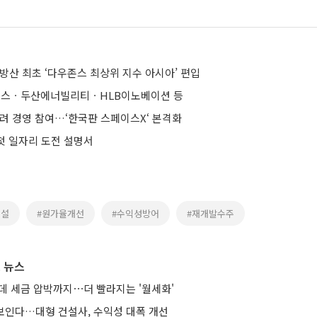
방산 최초 ‘다우존스 최상위 지수 아시아’ 편입
스ㆍ두산에너빌리티ㆍHLB이노베이션 등
 늘려 경영 참여…‘한국판 스페이스X‘ 본격화
 첫 일자리 도전 설명서
건설
#원가율개선
#수익성방어
#재개발수주
 뉴스
는데 세금 압박까지⋯더 빨라지는 '월세화'
 보인다…대형 건설사, 수익성 대폭 개선