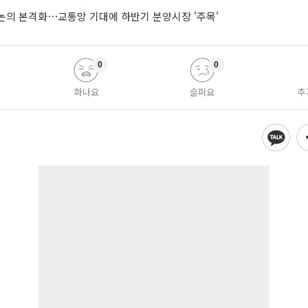
논의 본격화⋯교통망 기대에 하반기 분양시장 '주목'
0
0
화나요
슬퍼요
추