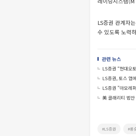
레이딩시스템(MT
LS증권 관계자는
수 있도록 노력하
관련 뉴스
LS증권 “현대오토
LS증권, 토스 
LS증권 "아모레
美 클래리티 법안
#LS증권
#롱