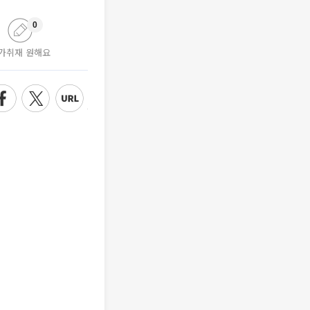
0
가취재 원해요