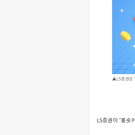
▲LS증권은 
LS증권이 ‘롱숏