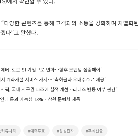
S)에서 확인할 수 있다.
 “다양한 콘텐츠를 통해 고객과의 소통을 강화하며 차별화
겠다”고 말했다.
에버, 로봇 SI 기업으로 변화⋯향후 모멘텀 집중해야”
앱에서 계좌개설 서비스 개시⋯“축하금과 우대수수료 제공”
퍼시픽, 국내·서구권 호조에 실적 개선…라네즈 반등 여부 관건"
 연내 통과 가능성 13%…상원 문턱서 제동
숏커뮤니티
#예측투표
#삼성전자
#주식선물