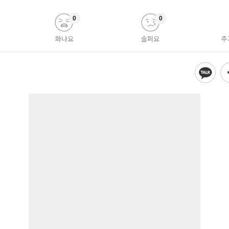
0
0
화나요
슬퍼요
추