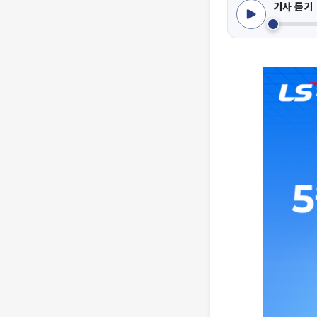
기사 듣기