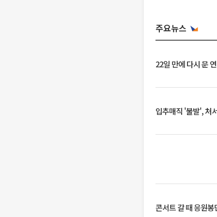
주요뉴스
22일 만에 다시 문 
입추매직 '불발', 처
콘서트 갈 때 응원봉만