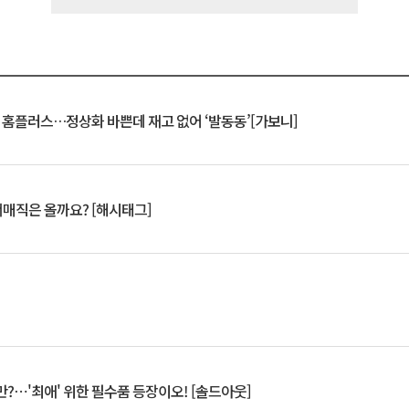
연 홈플러스…정상화 바쁜데 재고 없어 ‘발동동’[가보니]
서매직은 올까요? [해시태그]
?⋯'최애' 위한 필수품 등장이오! [솔드아웃]