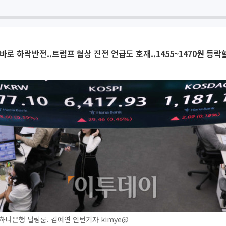
바로 하락반전..트럼프 협상 진전 언급도 호재..1455~1470원 등락
하나은행 딜링룸. 김예연 인턴기자 kimye@