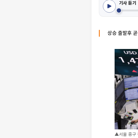
기사 듣기
상승 출발후 곧
▲서울 중구 