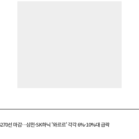
6270선 마감…삼전·SK하닉 '와르르' 각각 6%·10%대 급락