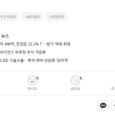
바이오시밀러
#옴리클로
#짐펜트라
 뉴스
익 440억, 전년比 21.1%↑…반기 역대 최대
미사이언스 부회장 주식 가압류
1.8조 기술수출…특허·계약·상업화 ‘삼박자’
0
0
화나요
슬퍼요
추