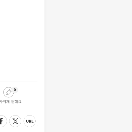
0
가취재 원해요