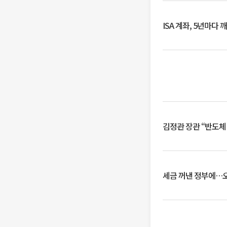
ISA 계좌, 5년마다
김정관 장관 “반도체
세금 꺼낸 정부에…오