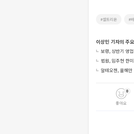
#셀트리온
#
이상민 기자의 주요
보령, 상반기 영업
법원, 임주현 한
알테오젠, 올해만 
0
좋아요