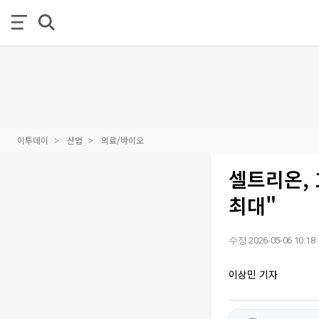
이투데이
산업
의료/바이오
셀트리온, 
최대"
수정 2026-05-06 10:18
이상민 기자