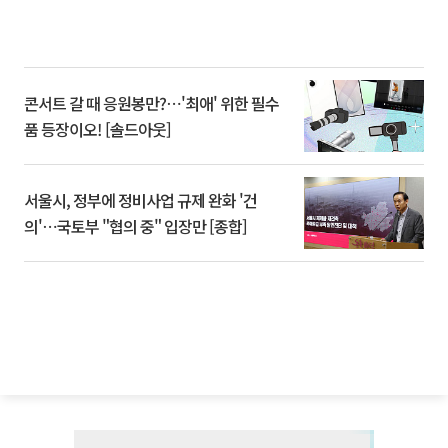
콘서트 갈 때 응원봉만?⋯'최애' 위한 필수
품 등장이오! [솔드아웃]
서울시, 정부에 정비사업 규제 완화 '건
의'⋯국토부 "협의 중" 입장만 [종합]