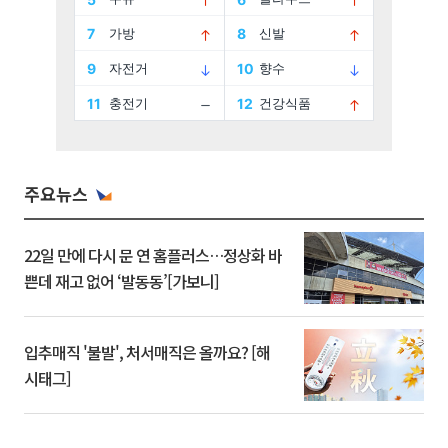
주요뉴스
22일 만에 다시 문 연 홈플러스…정상화 바
쁜데 재고 없어 ‘발동동’[가보니]
입추매직 '불발', 처서매직은 올까요? [해
시태그]