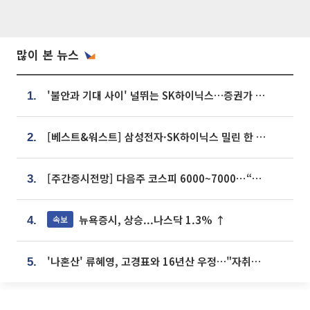
많이 본 뉴스
'불안과 기대 사이' 널뛰는 SK하이닉스…증권가 "HBM4·LTA 기반 펀터멘털 견고"
1.
[베스트&워스트] 삼성전자·SK하이닉스 밀린 한 주…상상인증권은 85% 급등
2.
[주간증시전망] 다음주 코스피 6000~7000⋯“外人 수급은 정책이 변수”
3.
뉴욕증시, 상승...나스닥 1.3% ↑
속보
4.
'나혼산' 류혜영, 고경표와 16년산 우정…"자취방서 부모님과 마주쳐"
5.