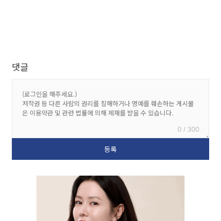
댓글
0 / 300