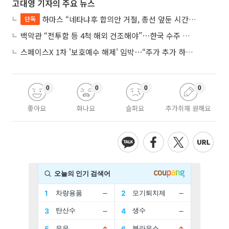
고대영 기자의 주요 뉴스
하마스 “네타냐후 합의안 거절, 총선 앞둔 시간 끌기”
단독
백악관 “전투함 등 4척 해외 건조해야”⋯한국 수주 기대
스페이스X 1차 '보호예수 해제' 임박⋯“주가 추가 하락 가능성”
0
0
0
0
좋아요
화나요
슬퍼요
추가취재 원해요