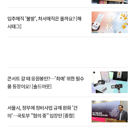
입추매직 '불발', 처서매직은 올까요? [해
시태그]
콘서트 갈 때 응원봉만?⋯'최애' 위한 필수
품 등장이오! [솔드아웃]
서울시, 정부에 정비사업 규제 완화 '건
의'⋯국토부 "협의 중" 입장만 [종합]