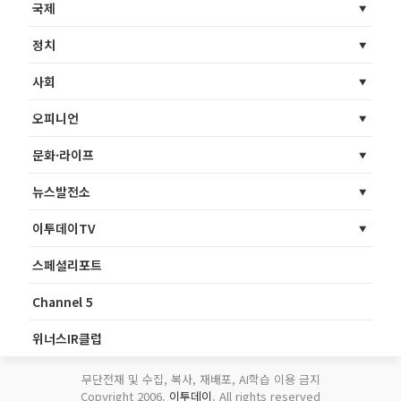
국제
정치
사회
오피니언
문화·라이프
뉴스발전소
이투데이TV
스페셜리포트
Channel 5
위너스IR클럽
무단전재 및 수집, 복사, 재배포, AI학습 이용 금지
Copyright 2006.
이투데이
. All rights reserved