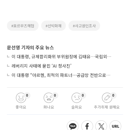
#호르무즈해협
#선박화재
#사고원인조사
문선영 기자의 주요 뉴스
이 대통령, 규제합리화위 부위원장에 김태유…국립외교원장 김흥규
레버리지 사태에 묻힌 ‘AI 청사진’
이 대통령 “아르헨, 최적의 파트너⋯공급망 전반으로 확대”
0
0
0
0
좋아요
화나요
슬퍼요
추가취재 원해요