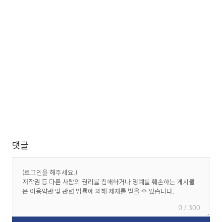
댓글
0 / 300