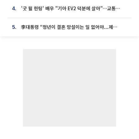
'굿 윌 헌팅' 배우 "기아 EV2 덕분에 살아"…교통사고 후 안전성 극찬
4.
李대통령 “청년이 결혼 망설이는 일 없어야...제도상 불이익 조사”
5.