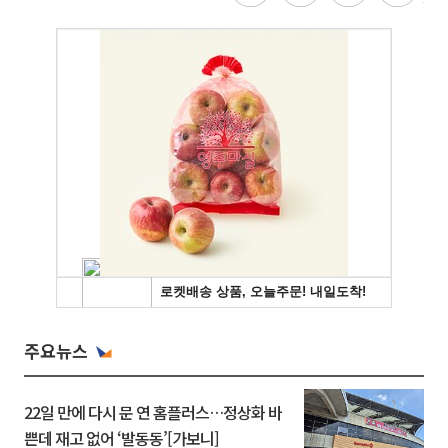
주요뉴스
22일 만에 다시 문 연 홈플러스…정상화 바
쁜데 재고 없어 ‘발동동’[가보니]