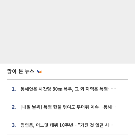
많이 본 뉴스
동해안은 시간당 80㎜ 폭우, 그 외 지역은 폭염…‘극과 극 날씨’
1.
[내일 날씨] 폭염 한풀 꺾여도 무더위 계속⋯동해안 이틀 연속 비
2.
임영웅, 어느덧 데뷔 10주년⋯"가진 것 없던 시절, 내 앞엔 20명의 팬뿐"
3.