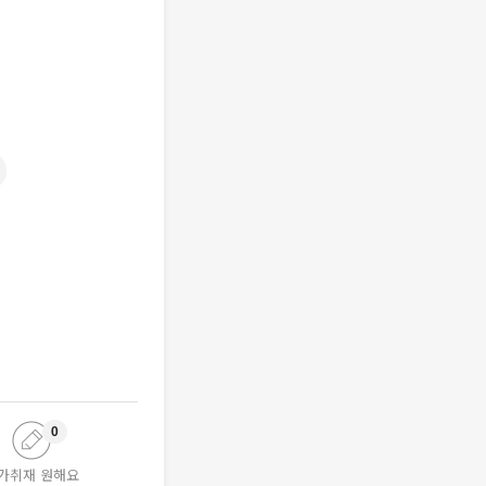
0
가취재 원해요