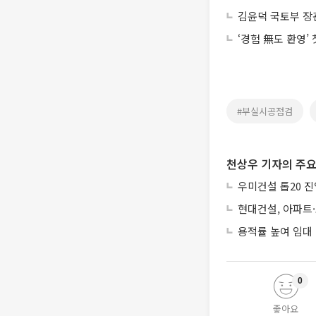
김윤덕 국토부 장관
‘경험 無도 환영’
#부실시공점검
천상우 기자의 주요
우미건설 톱20 진
현대건설, 아파트
용적률 높여 임대
0
좋아요