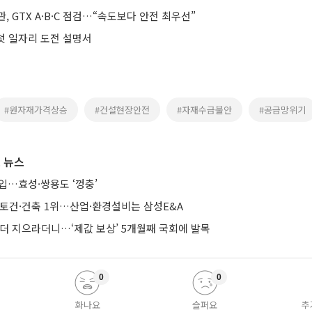
, GTX A·B·C 점검…“속도보다 안전 최우선”
 첫 일자리 도전 설명서
#원자재가격상승
#건설현장안전
#자재수급불안
#공급망위기
 뉴스
입…효성·쌍용도 ‘껑충’
·토건·건축 1위…산업·환경설비는 삼성E&A
 더 지으라더니…‘제값 보상’ 5개월째 국회에 발목
0
0
화나요
슬퍼요
추