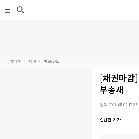
이투데이
마켓
채권/펀드
[채권마감]
부총재
입력 2026-05-04 17:25
김남현 기자