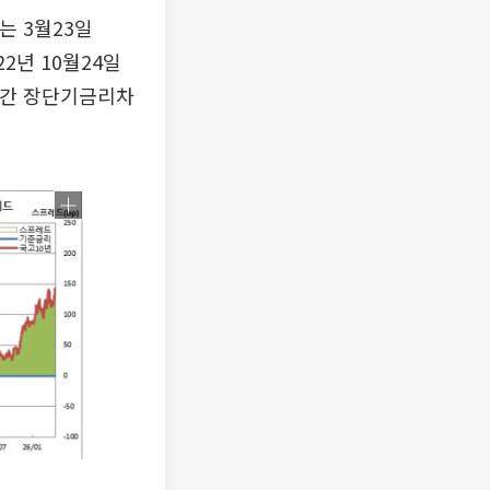
이는 3월23일
22년 10월24일
년물간 장단기금리차