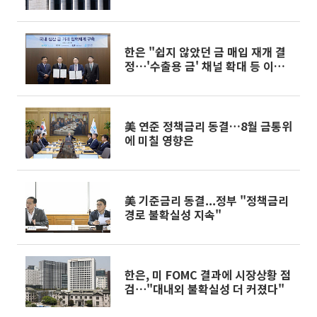
한은 "쉽지 않았던 금 매입 재개 결
정⋯'수출용 금' 채널 확대 등 이점"
[일문일답]
美 연준 정책금리 동결…8월 금통위
에 미칠 영향은
美 기준금리 동결...정부 "정책금리
경로 불확실성 지속"
한은, 미 FOMC 결과에 시장상황 점
검⋯"대내외 불확실성 더 커졌다"