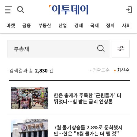
마켓
금융
부동산
산업
경제
국제
정치
사회
검색결과 총
2,830
건
정확도순
최신순
한은 총재가 주목한 '근원물가' 더
뛰었다⋯힘 받는 금리 인상론
7월 물가상승률 2.8%로 둔화했지
만…한은 "8월 물가는 더 뛸 것"