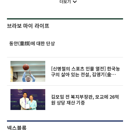
더보기
브라보 마이 라이프
동안(童顔)에 대한 단상
[신명철의 스포츠 인물 열전] 한국농
구의 살아 있는 전설, 김영기(金英
基)
김모임 전 복지부장관, 모교에 26억
원 상당 재산 기증
넥스블록