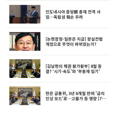
인도네시아 중앙銀 총재 전격 사
임⋯독립성 훼손 우려
[논현광장-일본은 지금] 왕실전범
개정으로 무엇이 바뀌었는가?
[김남현의 채권 왈가왈부] 8월 동
결? ‘시기·속도’와 ‘부총재 임기’
한은 금통위, 3년 6개월 만에 '금리
인상 모드'로⋯고물가 등 영향 [7월
금통위]