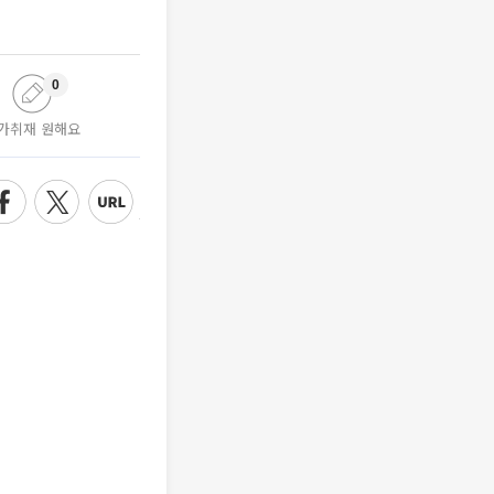
0
가취재 원해요