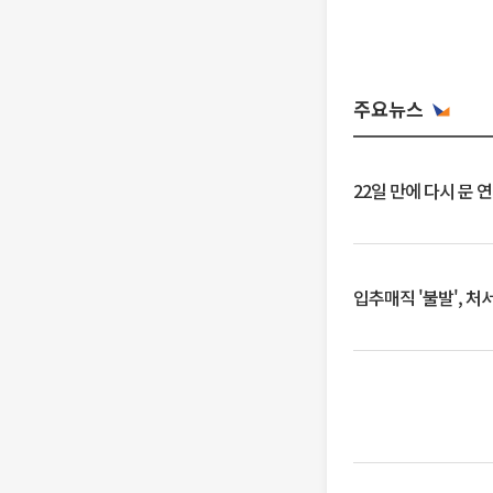
주요뉴스
22일 만에 다시 문 
입추매직 '불발', 처