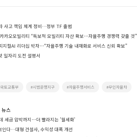
차 사고 책임 체계 정비…정부 TF 출범
는 카카오모빌리티 “독보적 모빌리티 자산 확보⋯자율주행 경쟁력 갖출 것”
피지컬AI 리더십 박차⋯“자율주행 기술 내재화로 서비스 신뢰 확보”
 첫 일자리 도전 설명서
#국토교통부
#시범운행지구
#자율주행서비스
#무인자율차
 뉴스
는데 세금 압박까지⋯더 빨라지는 '월세화'
 보인다…대형 건설사, 수익성 대폭 개선