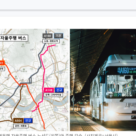
동행 자율주행 버스 노선도(왼쪽)와 주행 모습. (사진제공=서울시)