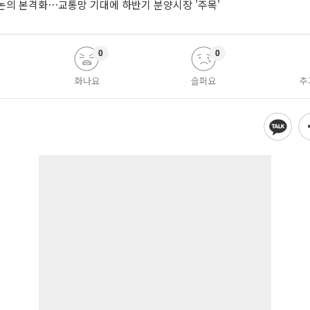
논의 본격화⋯교통망 기대에 하반기 분양시장 '주목'
0
0
화나요
슬퍼요
추