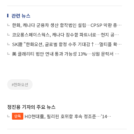
관련 뉴스
한화, 캐나다 군용차 생산 합작법인 설립…CPSP 막판 총력전
코오롱스페이스웍스, 캐나다 잠수함 파트너로…현지 공급망 협력 강화
SK證 "한화오션, 글로벌 함정 수주 기대감↑…멀티플 확장 전망"
美 클래리티 법안 연내 통과 가능성 13%…상원 문턱서 제동
#한화오션
정진용 기자의 주요 뉴스
HD현대重, 필리핀 호위함 후속 정조준…‘14척+α’ 싹쓸이 노린다
단독