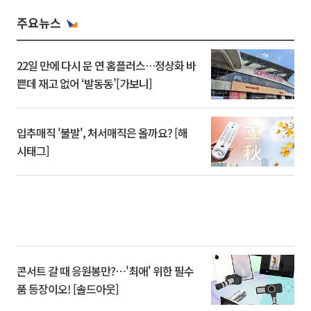
주요뉴스
22일 만에 다시 문 연 홈플러스…정상화 바
쁜데 재고 없어 ‘발동동’[가보니]
입추매직 '불발', 처서매직은 올까요? [해
시태그]
콘서트 갈 때 응원봉만?⋯'최애' 위한 필수
품 등장이오! [솔드아웃]