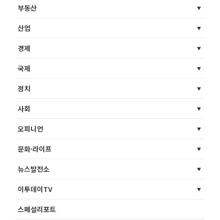
부동산
산업
경제
국제
정치
사회
오피니언
문화·라이프
뉴스발전소
이투데이TV
스페셜리포트