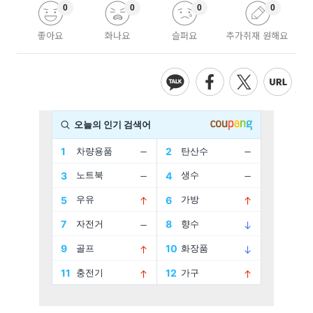
0
0
0
0
좋아요
화나요
슬퍼요
추가취재 원해요