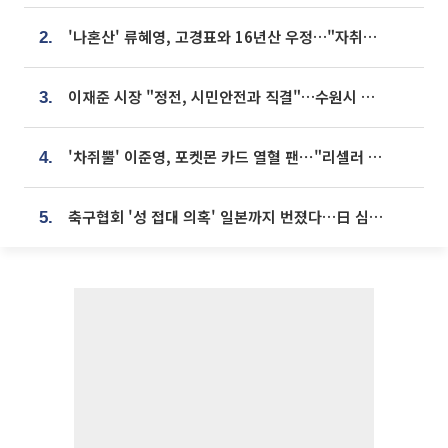
'나혼산' 류혜영, 고경표와 16년산 우정…"자취방서 부모님과 마주쳐"
2.
이재준 시장 "정전, 시민안전과 직결"…수원시 비상대응체계 가동
3.
'차쥐뿔' 이준영, 포켓몬 카드 열혈 팬⋯"리셀러 처단할 것"
4.
축구협회 '성 접대 의혹' 일본까지 번졌다…日 심판 실명 공개
5.