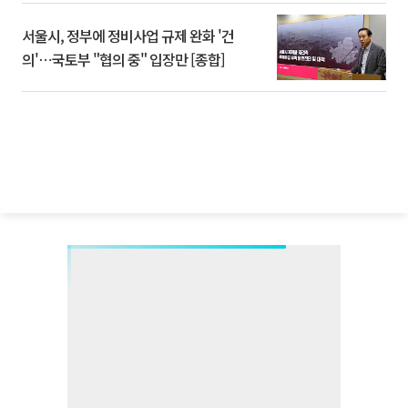
서울시, 정부에 정비사업 규제 완화 '건
의'⋯국토부 "협의 중" 입장만 [종합]