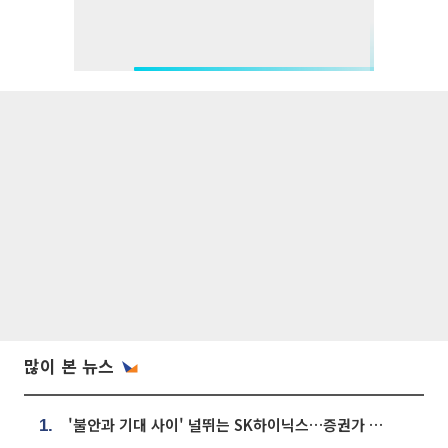
많이 본 뉴스
'불안과 기대 사이' 널뛰는 SK하이닉스…증권가 "HBM4·LTA 기반 펀터멘털 견고"
1.