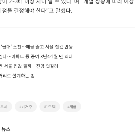
담이 2~3배 이상 차이 날 수 있다”며 “개별 상황에 따라 예
시점을 결정해야 한다”고 말했다.
 ‘급매’ 소진⋯매물 줄고 서울 집값 반등
긴다⋯아파트 등 증여 3년4개월 만 최대
면 서울 집값 뛸까⋯전망 엇갈려
거리로 설계하는 법
양도세
#비거주
#1주택
#세금
 뉴스