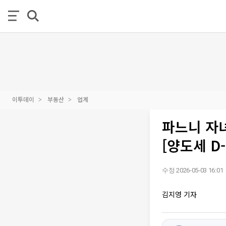
이투데이
부동산
업계
파느니 자
[양도세 D
수정 2026-05-03 16:01
김지영 기자