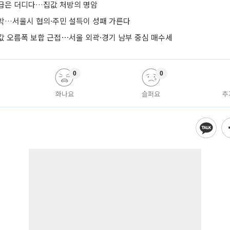
급은 더디다…집값 처방의 명암
박…서울시 협의·주민 설득이 성패 가른다
값 오름폭 보합 근접⋯서울 외곽·경기 남부 중심 매수세
0
0
화나요
슬퍼요
추