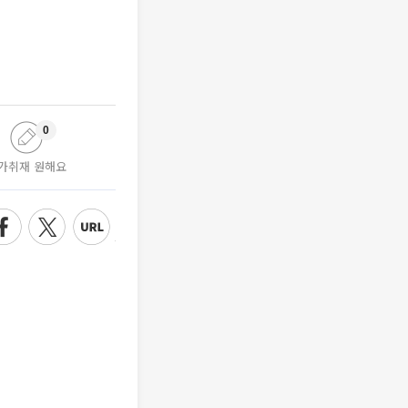
0
가취재 원해요