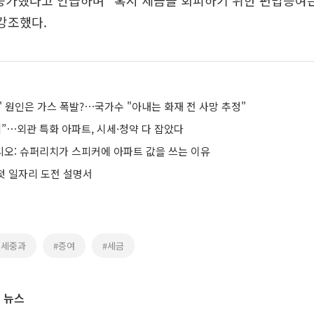
% 증가했다고 언급하며 “혹시 세금을 회피하기 위한 편법증여
강조했다.
' 원인은 가스 폭발?⋯국가수 "아내는 화재 전 사망 추정"
”⋯외관 특화 아파트, 시세·청약 다 잡았다
 오디오: 슈퍼리치가 스피커에 아파트 값을 쓰는 이유
 첫 일자리 도전 설명서
도세중과
#증여
#세금
 뉴스