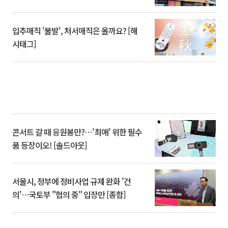
입추매직 '불발', 처서매직은 올까요? [해
시태그]
콘서트 갈 때 응원봉만?⋯'최애' 위한 필수
품 등장이오! [솔드아웃]
서울시, 정부에 정비사업 규제 완화 '건
의'⋯국토부 "협의 중" 입장만 [종합]