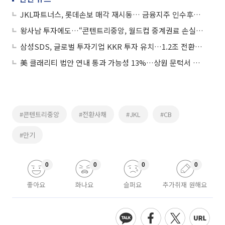
JKL파트너스, 롯데손보 매각 재시동… 금융지주 인수후보 물망
왕사남 투자에도…“콘텐트리중앙, 월드컵 중계권료 손실 최대 700억원”
삼성SDS, 글로벌 투자기업 KKR 투자 유치…1.2조 전환사채 발행
美 클래리티 법안 연내 통과 가능성 13%…상원 문턱서 제동
#콘텐트리중앙
#전환사채
#JKL
#CB
#만기
0
0
0
0
좋아요
화나요
슬퍼요
추가취재 원해요