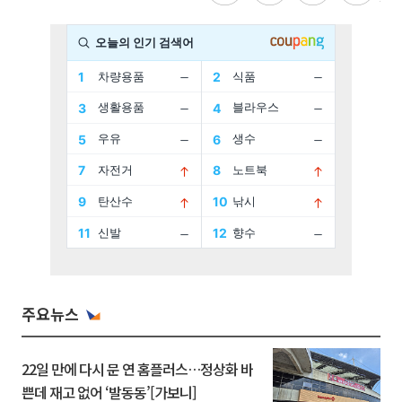
주요뉴스
22일 만에 다시 문 연 홈플러스…정상화 바
쁜데 재고 없어 ‘발동동’[가보니]