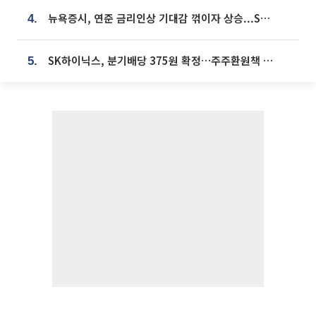
뉴욕증시, 연준 금리인상 기대감 꺾이자 상승...S&P500 사상 최고치 [종합]
4.
SK하이닉스, 분기배당 375원 확정…주주환원책 9월로 앞당겨 발표
5.