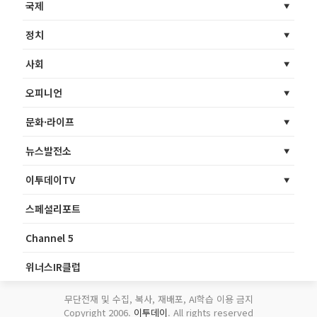
국제
정치
사회
오피니언
문화·라이프
뉴스발전소
이투데이TV
스페셜리포트
Channel 5
위너스IR클럽
무단전재 및 수집, 복사, 재배포, AI학습 이용 금지
Copyright 2006.
이투데이
. All rights reserved