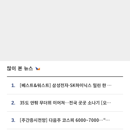
많이 본 뉴스
[베스트&워스트] 삼성전자·SK하이닉스 밀린 한 주…상상인증권은 85% 급등
1.
35도 안팎 무더위 이어져…전국 곳곳 소나기 [오늘 날씨]
2.
[주간증시전망] 다음주 코스피 6000~7000⋯“外人 수급은 정책이 변수”
3.