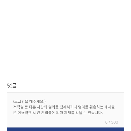
댓글
0 / 300