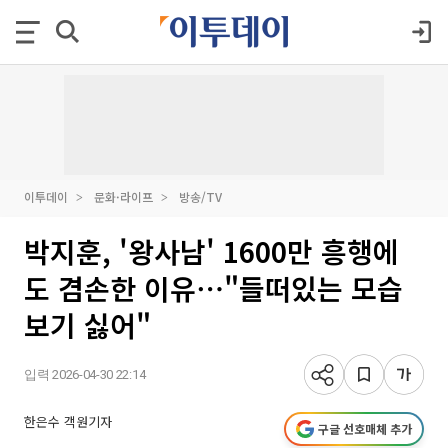
이투데이
문화·라이프
방송/TV
박지훈, '왕사남' 1600만 흥행에
도 겸손한 이유⋯"들떠있는 모습
보기 싫어"
입력 2026-04-30 22:14
한은수 객원기자
구글 선호매체 추가