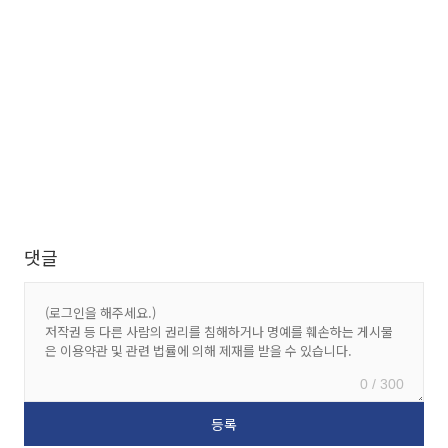
댓글
0 / 300