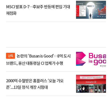
MSCI 발표 D-7…후보주 반등에 편입 기대
재점화
논란의 'Busan is Good'…8억 도시
단독
브랜드, 용산 대통령실 CI 업체가 수행
2000억 수혈받은 홈플러스 ‘오늘 가오
픈’...13일 정식 개장 시험대