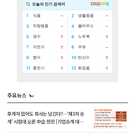
주요뉴스
후계자 없어도 회사는 남긴다?…‘제3자 승
계’ 시험대 오른 中企 현장 [기업승계 대전
환]