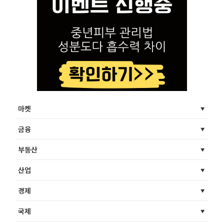
마켓
금융
부동산
산업
경제
국제