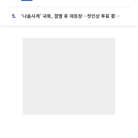
‘나솔사계’ 국화, 결별 후 재등장⋯첫인상 투표 휩쓸고 ‘인기녀’ 등극
5.