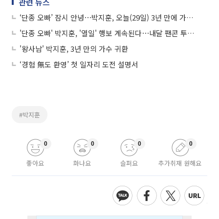
관련 뉴스
‘단종 오빠’ 잠시 안녕⋯박지훈, 오늘(29일) 3년 만에 가수 복귀
'단종 오빠' 박지훈, '열일' 행보 계속된다⋯내달 팬콘 투어 돌입
'왕사남' 박지훈, 3년 만의 가수 귀환
‘경험 無도 환영’ 첫 일자리 도전 설명서
#박지훈
0
0
0
0
좋아요
화나요
슬퍼요
추가취재 원해요