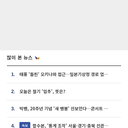
많이 본 뉴스
태풍 '돌핀' 오키나와 접근…일본기상청 경로 업데이트
1.
오늘은 절기 '입추', 뜻은?
2.
빅뱅, 20주년 기념 '새 뱅봉' 선보인다⋯콘서트 앞두고 팝업 개최
3.
합수본, '통계 조작' 서울·경기·충북 선관위 등 추가 압수수색
속보
4.