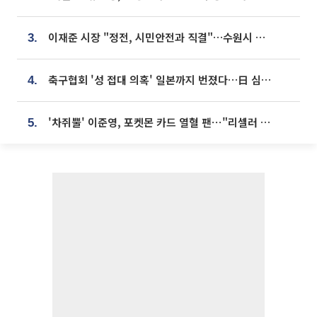
이재준 시장 "정전, 시민안전과 직결"…수원시 비상대응체계 가동
3.
축구협회 '성 접대 의혹' 일본까지 번졌다…日 심판 실명 공개
4.
'차쥐뿔' 이준영, 포켓몬 카드 열혈 팬⋯"리셀러 처단할 것"
5.