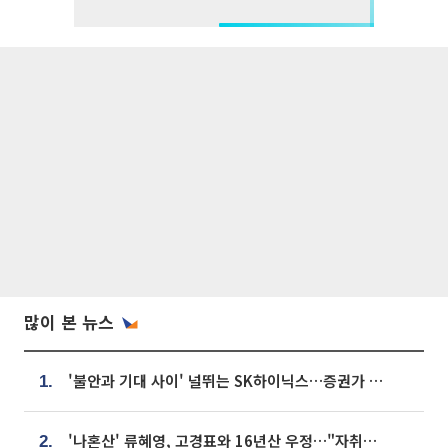
많이 본 뉴스
'불안과 기대 사이' 널뛰는 SK하이닉스…증권가 "HBM4·LTA 기반 펀터멘털 견고"
1.
'나혼산' 류혜영, 고경표와 16년산 우정…"자취방서 부모님과 마주쳐"
2.