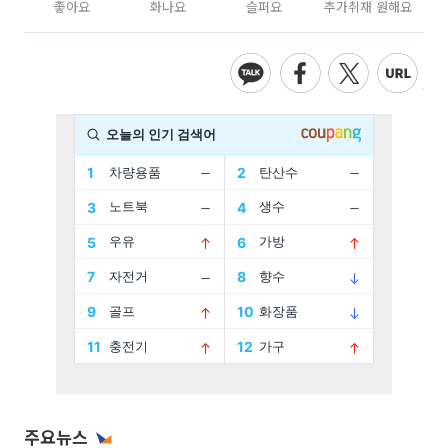
좋아요
화나요
슬퍼요
추가취재 원해요
주요뉴스