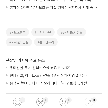
홍지선 2차관 “유가보조금 차질 없어야…지자체 역할 중요”
#국토교통부
#타지키스탄
#두샨베도시철도
#도시철도건설
#철도인프라
천상우 기자의 주요 뉴스
우미건설 톱20 진입…효성·쌍용도 ‘껑충’
현대건설, 아파트·토건·건축 1위…산업·환경설비는 삼성E&A
용적률 높여 임대 더 지으라더니…‘제값 보상’ 5개월째 국회에 발목
0
0
0
0