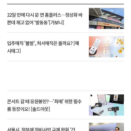
22일 만에 다시 문 연 홈플러스…정상화 바
쁜데 재고 없어 ‘발동동’[가보니]
입추매직 '불발', 처서매직은 올까요? [해
시태그]
콘서트 갈 때 응원봉만?⋯'최애' 위한 필수
품 등장이오! [솔드아웃]
서울시, 정부에 정비사업 규제 완화 '건