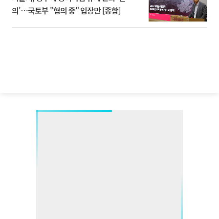
의'⋯국토부 "협의 중" 입장만 [종합]