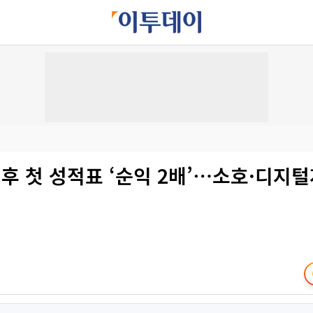
 후 첫 성적표 ‘순익 2배’⋯소호·디지