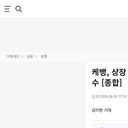
이투데이
금융
은행
케뱅, 상장
수 [종합]
입력 2026-04-30 17:39
김이현 기자