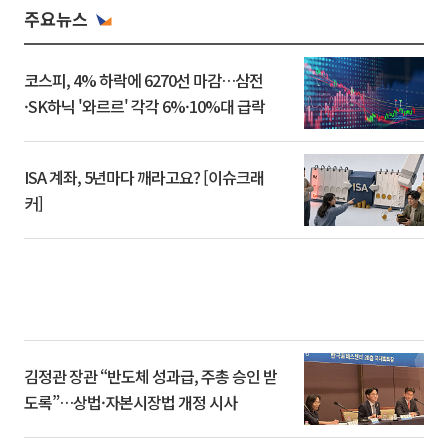
주요뉴스
코스피, 4% 하락에 6270선 마감…삼전
·SK하닉 '와르르' 각각 6%·10%대 급락
ISA 계좌, 5년마다 깨라고요? [이슈크래
커]
김정관 장관 “반도체 성과급, 주총 승인 받
도록”…상법·자본시장법 개정 시사