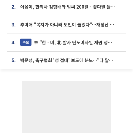
아옳이, 한의사 김형배와 벌써 200일⋯꽃다발 들고 "프러포즈 아냐"
2.
추미애 "복지가 아니라 도민이 늘었다"…재정난 책임론 정면돌파
3.
軍 "한ㆍ미, 北 발사 탄도미사일 제원 정밀분석 중"
속보
4.
박문성, 축구협회 '성 접대' 보도에 분노…"다 말아먹으려고 작정했나"
5.