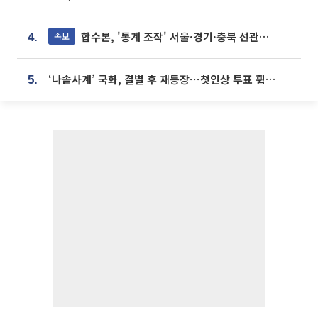
합수본, '통계 조작' 서울·경기·충북 선관위 등 추가 압수수색
속보
4.
‘나솔사계’ 국화, 결별 후 재등장⋯첫인상 투표 휩쓸고 ‘인기녀’ 등극
5.