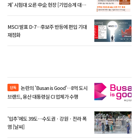
계’ 시험대 오른 中企 현장 [기업승계 대전
환]
MSCI 발표 D-7…후보주 반등에 편입 기대
재점화
논란의 'Busan is Good'…8억 도시
단독
브랜드, 용산 대통령실 CI 업체가 수행
'입추'에도 39도⋯수도권ㆍ강원ㆍ전라 폭
염 [날씨]