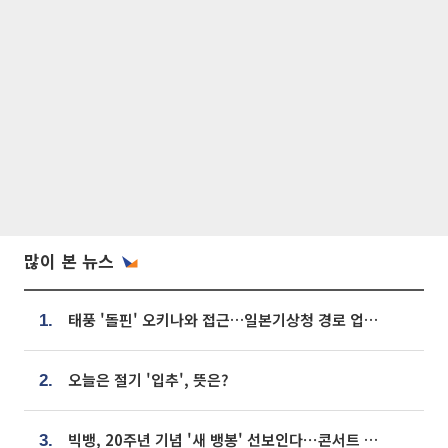
많이 본 뉴스
태풍 '돌핀' 오키나와 접근…일본기상청 경로 업데이트
1.
오늘은 절기 '입추', 뜻은?
2.
빅뱅, 20주년 기념 '새 뱅봉' 선보인다⋯콘서트 앞두고 팝업 개최
3.