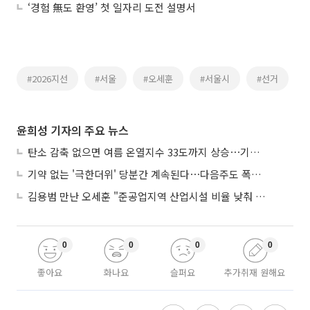
‘경험 無도 환영’ 첫 일자리 도전 설명서
#2026지선
#서울
#오세훈
#서울시
#선거
윤희성 기자의 주요 뉴스
탄소 감축 없으면 여름 온열지수 33도까지 상승⋯기상청, 2100년 미래전망
기약 없는 '극한더위' 당분간 계속된다⋯다음주도 폭염·열대야 지속
김용범 만난 오세훈 "준공업지역 산업시설 비율 낮춰 공급 늘려야"
0
0
0
0
좋아요
화나요
슬퍼요
추가취재 원해요