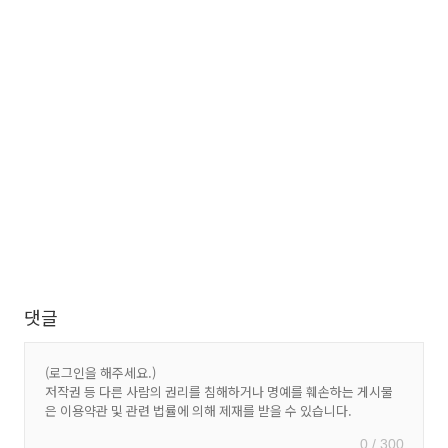
댓글
0 / 300