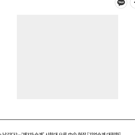
 남긴다?…‘제3자 승계’ 시험대 오른 中企 현장 [기업승계 대전환]