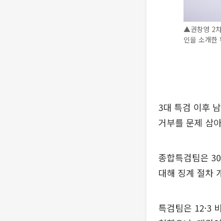
▲권창영 2차
인을 소개한 
3대 특검 이후 
거부를 문제 삼
종합특검팀은 30
대해 징계 절차 
특검팀은 12·3