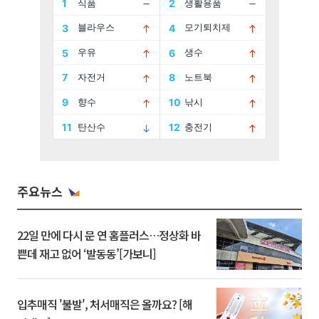
주요뉴스
22일 만에 다시 문 연 홈플러스…정상화 바
쁜데 재고 없어 ‘발동동’[가보니]
입추매직 '불발', 처서매직은 올까요? [해