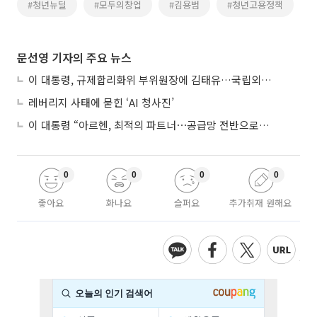
#청년뉴딜
#모두의창업
#김용범
#청년고용정책
문선영 기자의 주요 뉴스
이 대통령, 규제합리화위 부위원장에 김태유…국립외교원장 김흥규
레버리지 사태에 묻힌 ‘AI 청사진’
이 대통령 “아르헨, 최적의 파트너⋯공급망 전반으로 확대”
0
0
0
0
좋아요
화나요
슬퍼요
추가취재 원해요