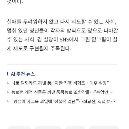
것이다.
실패를 두려워하지 않고 다시 시도할 수 있는 사회,
멈춰 있던 청년들이 각자의 방식으로 앞으로 나아갈
수 있는 사회. 김 실장이 SNS에서 그린 밑그림이 실
제 제도로 구현될지 주목된다.
AI 추천 뉴스
나토 탈퇴카드 꺼낸 美 “이란 전쟁 비협조⋯매우 실망”
농협법 개정 신중론 꺼낸 품목농협 조합장들…“농업인 의견수렴 먼저”
“영유아 사교육 과열에 ‘정책적 결단’”…최교진, 직접 여론전