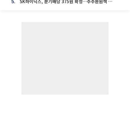
SK하이닉스, 분기배당 375원 확정…주주환원책 9월로 앞당겨 발표
5.