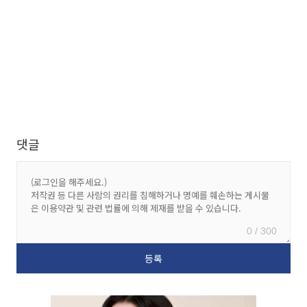
댓글
0 / 300