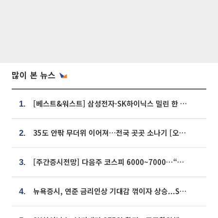
많이 본 뉴스
[베스트&워스트] 삼성전자·SK하이닉스 밀린 한 주…상상인증권은 85% 급등
1.
35도 안팎 무더위 이어져…전국 곳곳 소나기 [오늘 날씨]
2.
[주간증시전망] 다음주 코스피 6000~7000⋯“外人 수급은 정책이 변수”
3.
뉴욕증시, 연준 금리인상 기대감 꺾이자 상승...S&P500 사상 최고치 [종합]
4.