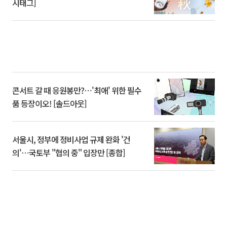
시태그]
콘서트 갈 때 응원봉만?⋯'최애' 위한 필수
품 등장이오! [솔드아웃]
서울시, 정부에 정비사업 규제 완화 '건
의'⋯국토부 "협의 중" 입장만 [종합]