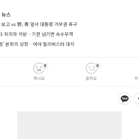
 뉴스
 보고 vs 野, 靑 앞서 대통령 거부권 촉구
다 피의자 석방…기한 넘기면 속수무책
법’ 본회의 상정…여야 필리버스터 대치
0
0
화나요
슬퍼요
추