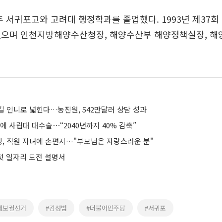
주 서귀포고와 고려대 행정학과를 졸업했다. 1993년 제37
했으며 인천지방해양수산청장, 해양수산부 해양정책실장, 해
길 인니로 넓힌다…농진원, 542만달러 상담 성과
에 사립대 대수술⋯“2040년까지 40% 감축”
, 직원 자녀에 손편지…"부모님은 자랑스러운 분"
 첫 일자리 도전 설명서
재보궐선거
#김성범
#더불어민주당
#서귀포