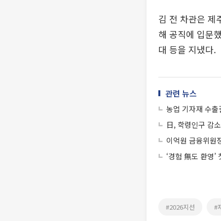
김 전 차관은 제
해 공직에 입문
대 등을 지냈다.
관련 뉴스
농업 기자재 수출
日, 학령인구 감소
이억원 금융위원장
‘경험 無도 환영’
#2026지선
#