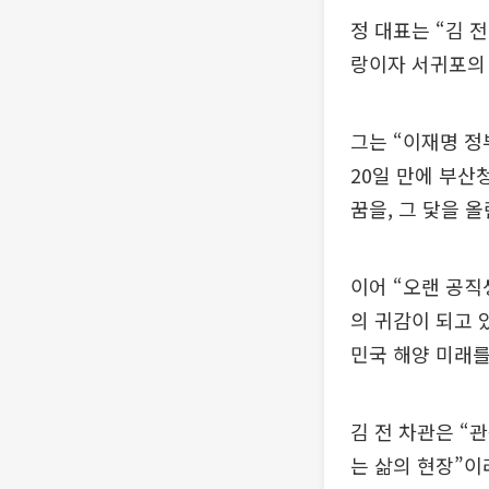
정 대표는 “김 
랑이자 서귀포의
그는 “이재명 
20일 만에 부산
꿈을, 그 닻을 
이어 “오랜 공직
의 귀감이 되고 
민국 해양 미래를
김 전 차관은 “
는 삶의 현장”이