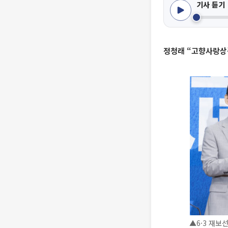
기사 듣기
정청래 “고향사랑상
▲6·3 재보