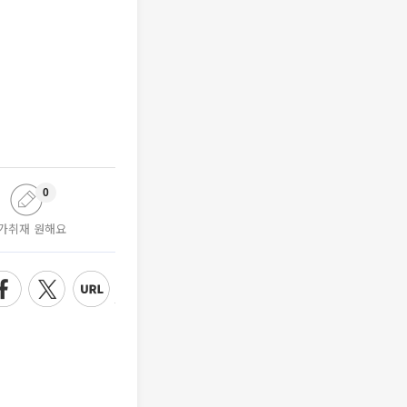
0
가취재 원해요