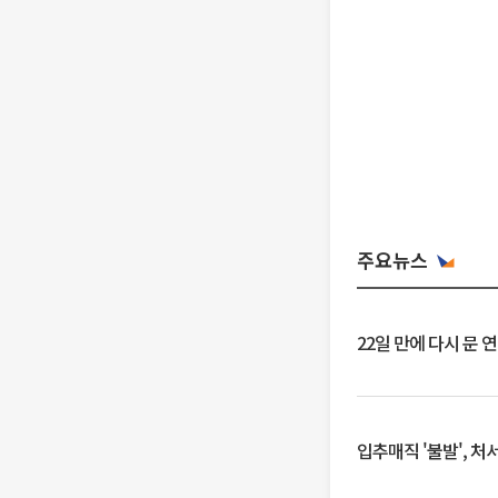
주요뉴스
22일 만에 다시 문 
입추매직 '불발', 처