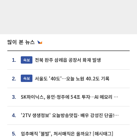
많이 본 뉴스
전북 완주 삼례읍 공장서 화재 발생
속보
1.
서울도 '40도'…오늘 노원 40.2도 기록
속보
2.
SK하이닉스, 용인·청주에 54조 투자…AI 메모리 생산기지 키운다
3.
'2TV 생생정보' 오늘방송맛집- 배우 강성진 단골! 쌀국수ㆍ푸팟퐁 커리 맛집 '블○○○'
4.
입추매직 '불발', 처서매직은 올까요? [해시태그]
5.