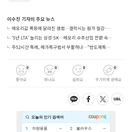
이수진 기자의 주요 뉴스
메모리값 폭등에 달라진 셈법…갤럭시는 원가 절감·아이폰은 서비스 확대
‘5년 LTA’ 늘리는 삼성·SK…메모리 수주산업 전환 속 다른 셈법
주52시간 특례, 메가특구법서 부활하나…“반도체특별법 담겨야”
0
0
0
0
좋아요
화나요
슬퍼요
추가취재 원해요