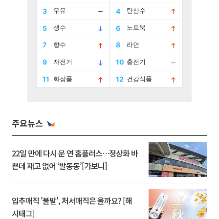
주요뉴스
22일 만에 다시 문 연 홈플러스…정상화 바
쁜데 재고 없어 ‘발동동’[가보니]
입추매직 '불발', 처서매직은 올까요? [해
시태그]