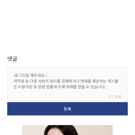
댓글
0 / 300