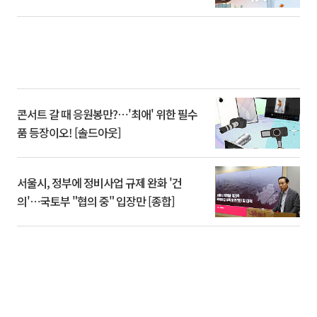
콘서트 갈 때 응원봉만?⋯'최애' 위한 필수
품 등장이오! [솔드아웃]
서울시, 정부에 정비사업 규제 완화 '건
의'⋯국토부 "협의 중" 입장만 [종합]