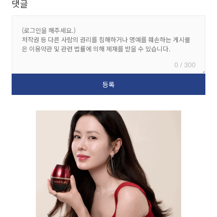
댓글
0 / 300