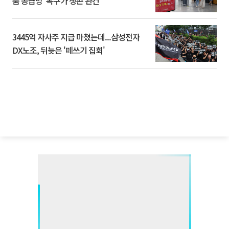
품 공급망’ 복구가 생존 관건
3445억 자사주 지급 마쳤는데...삼성전자
DX노조, 뒤늦은 '떼쓰기 집회'