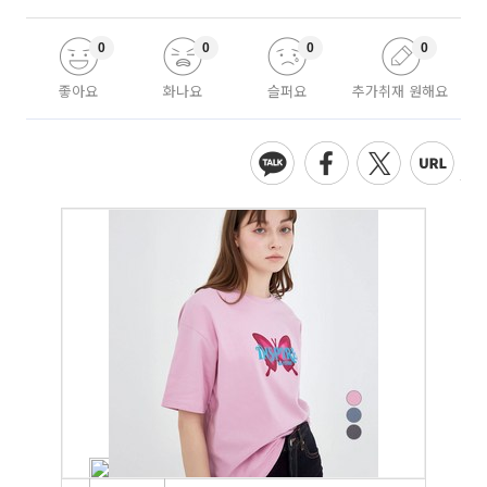
0
0
0
0
좋아요
화나요
슬퍼요
추가취재 원해요