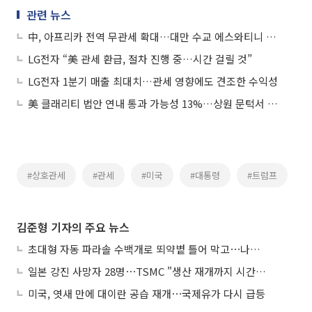
관련 뉴스
中, 아프리카 전역 무관세 확대…대만 수교 에스와티니 제외
LG전자 “美 관세 환급, 절차 진행 중…시간 걸릴 것”
LG전자 1분기 매출 최대치…관세 영향에도 견조한 수익성
美 클래리티 법안 연내 통과 가능성 13%…상원 문턱서 제동
#상호관세
#관세
#미국
#대통령
#트럼프
김준형 기자의 주요 뉴스
초대형 자동 파라솔 수백개로 뙤약볕 틀어 막고⋯나라별 폭염 생존법
일본 강진 사망자 28명⋯TSMC "생산 재개까지 시간 필요해"
미국, 엿새 만에 대이란 공습 재개⋯국제유가 다시 급등