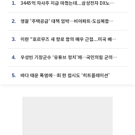
3445억 자사주 지급 마쳤는데...삼성전자 DX노조, 뒤늦은 '떼쓰기 집회'
1.
영끌 '주택공급' 대책 임박⋯비아파트·도심복합까지 총동원
2.
이란 “호르무즈 새 항로 합의 매우 근접...미국 배상 먼저”
3.
우성빈 기장군수 ‘유튜브 정치’에…국민의힘 군의원들 집단 반발
4.
바다 태운 폭염에…회 한 접시도 ‘히트플레이션’
5.