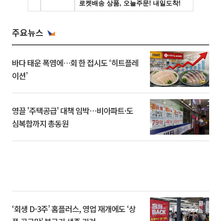
주요뉴스
바다 태운 폭염에…회 한 접시도 ‘히트플레
이션’
영끌 '주택공급' 대책 임박⋯비아파트·도
심복합까지 총동원
‘회생 D-3주’ 홈플러스, 영업 재개에도 ‘상