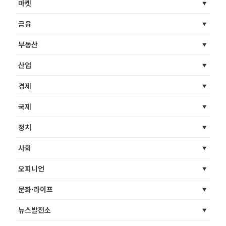
마켓
금융
부동산
산업
경제
국제
정치
사회
오피니언
문화·라이프
뉴스발전소