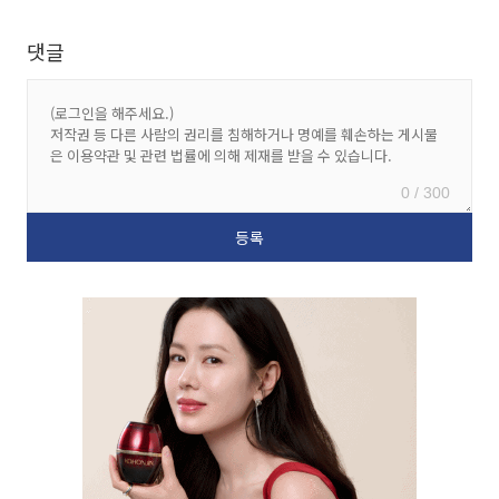
댓글
0 / 300