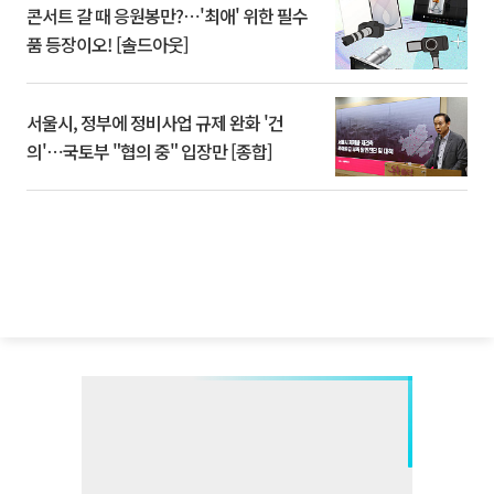
콘서트 갈 때 응원봉만?⋯'최애' 위한 필수
품 등장이오! [솔드아웃]
서울시, 정부에 정비사업 규제 완화 '건
의'⋯국토부 "협의 중" 입장만 [종합]