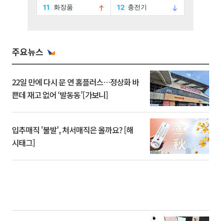
주요뉴스
22일 만에 다시 문 연 홈플러스…정상화 바
쁜데 재고 없어 ‘발동동’[가보니]
입추매직 '불발', 처서매직은 올까요? [해
시태그]