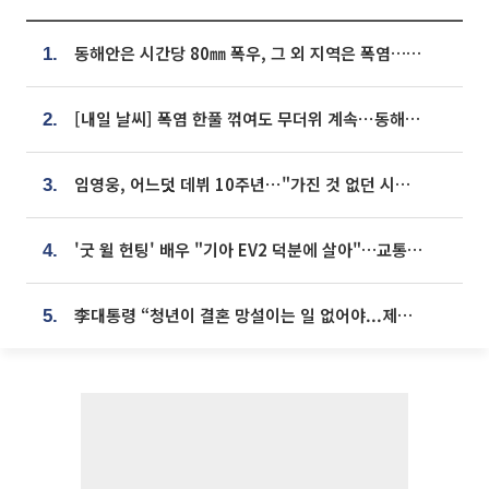
동해안은 시간당 80㎜ 폭우, 그 외 지역은 폭염…‘극과 극 날씨’
1.
[내일 날씨] 폭염 한풀 꺾여도 무더위 계속⋯동해안 이틀 연속 비
2.
임영웅, 어느덧 데뷔 10주년⋯"가진 것 없던 시절, 내 앞엔 20명의 팬뿐"
3.
'굿 윌 헌팅' 배우 "기아 EV2 덕분에 살아"…교통사고 후 안전성 극찬
4.
李대통령 “청년이 결혼 망설이는 일 없어야...제도상 불이익 조사”
5.