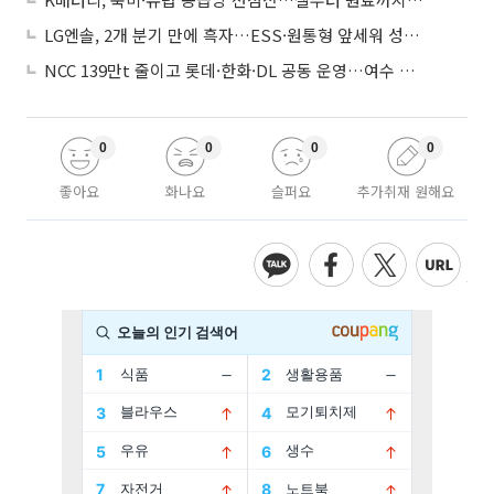
LG엔솔, 2개 분기 만에 흑자…ESS·원통형 앞세워 성장 가속
NCC 139만t 줄이고 롯데·한화·DL 공동 운영…여수 1호 본궤도
0
0
0
0
좋아요
화나요
슬퍼요
추가취재 원해요