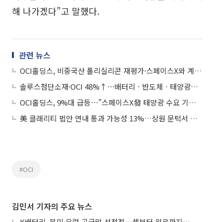
해 나가겠다”고 말했다.
관련 뉴스
OCI홀딩스, 비중국산 폴리실리콘 재평가·스페이스X와 계약…증권가, 목표가 상향
솔루스첨단소재·OCI 48%↑⋯배터리ㆍ반도체ㆍ태양광株 질주
OCI홀딩스, 9%대 급등⋯”스페이스X發 태양광 수요 기대↑”
美 클래리티 법안 연내 통과 가능성 13%…상원 문턱서 제동
#OCI
김민서 기자의 주요 뉴스
K배터리, 북미·유럽 공급망 선점전…셀부터 원료까지 현지화