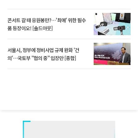
콘서트 갈 때 응원봉만?⋯'최애' 위한 필수
품 등장이오! [솔드아웃]
서울시, 정부에 정비사업 규제 완화 '건
의'⋯국토부 "협의 중" 입장만 [종합]