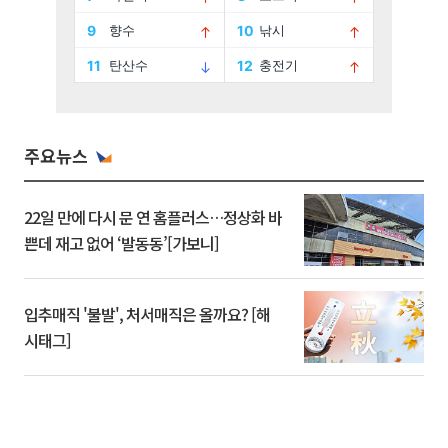
주요뉴스
22일 만에 다시 문 연 홈플러스…정상화 바
쁜데 재고 없어 ‘발동동’[가보니]
입추매직 '불발', 처서매직은 올까요? [해
시태그]