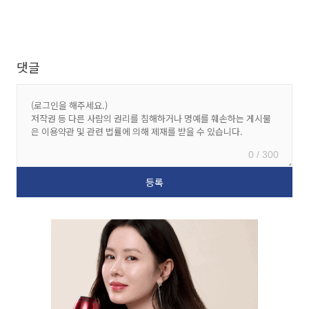
댓글
0 / 300