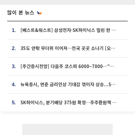
많이 본 뉴스
[베스트&워스트] 삼성전자·SK하이닉스 밀린 한 주…상상인증권은 85% 급등
1.
35도 안팎 무더위 이어져…전국 곳곳 소나기 [오늘 날씨]
2.
[주간증시전망] 다음주 코스피 6000~7000⋯“外人 수급은 정책이 변수”
3.
뉴욕증시, 연준 금리인상 기대감 꺾이자 상승...S&P500 사상 최고치 [종합]
4.
SK하이닉스, 분기배당 375원 확정…주주환원책 9월로 앞당겨 발표
5.